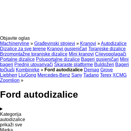
Objavite oglas
Machineryline
»
Građevinski strojevi
»
Kranovi
»
Autodizalice
Dizalice za sve terene
Kranovi gusjeničari
Toranjske dizalice
Brzomontažne toranjske dizalice
Mini kranovi
Cijevopolagači
Portalne dizalice
Poluportalne dizalice
Bageri gusjeničari
Mini
bageri
Prednji utovarivači
Škaraste platforme
Buldožeri
Bageri
točkaši
Kombinirke
»
Ford autodizalice
Demag
Grove
Liebherr
LiuGong
Mercedes-Benz
Sany
Tadano
Terex
XCMG
Zoomlion
»
Ford autodizalice
Kategorija
autodizalice
prikaži sve
Marka