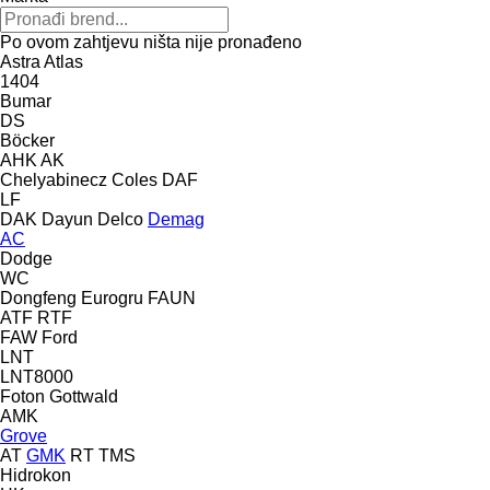
Po ovom zahtjevu ništa nije pronađeno
Astra
Atlas
1404
Bumar
DS
Böcker
AHK
AK
Chelyabinecz
Coles
DAF
LF
DAK
Dayun
Delco
Demag
AC
Dodge
WC
Dongfeng
Eurogru
FAUN
ATF
RTF
FAW
Ford
LNT
LNT8000
Foton
Gottwald
AMK
Grove
AT
GMK
RT
TMS
Hidrokon