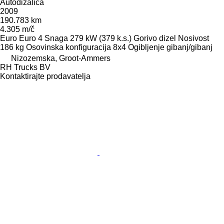
Autodizalica
2009
190.783 km
4.305 m/č
Euro
Euro 4
Snaga
279 kW (379 k.s.)
Gorivo
dizel
Nosivost
186 kg
Osovinska konfiguracija
8x4
Ogibljenje
gibanj/gibanj
Nizozemska, Groot-Ammers
RH Trucks BV
Kontaktirajte prodavatelja