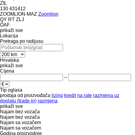
ZIL
130
431412
ZOOMLION-MAZ
Zoomlion
QY
RT
ZLJ
ÖAF
prikaži sve
Lokacija
Pretraga po radijusu
Hrvatska
prikaži sve
Cijena
–
Tip oglasa
prodaja
od proizvođača
lizing
kredit
na rate
razmjena uz
doplatu (trade-in)
razmjena
prikaži sve
Najam bez vozača
Najam bez vozača
Najam sa vozačem
Najam sa vozačem
Godina proizvodnje