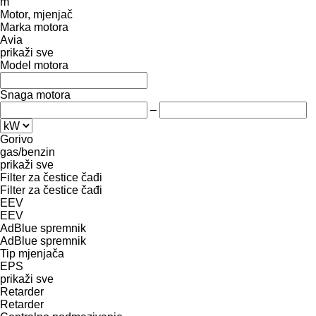
m
Motor, mjenjač
Marka motora
Avia
prikaži sve
Model motora
Snaga motora
–
Gorivo
gas/benzin
prikaži sve
Filter za čestice čađi
Filter za čestice čađi
EEV
EEV
AdBlue spremnik
AdBlue spremnik
Tip mјenjača
EPS
prikaži sve
Retarder
Retarder