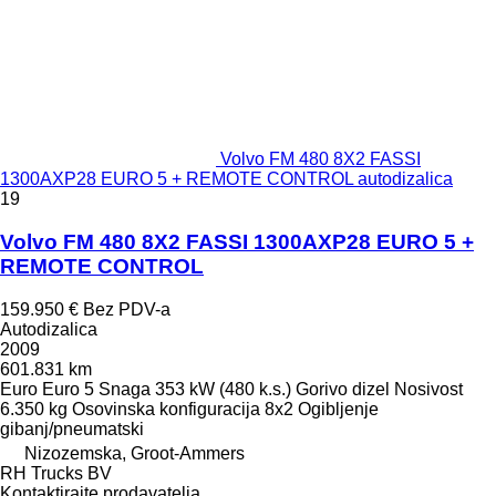
Volvo FM 480 8X2 FASSI
1300AXP28 EURO 5 + REMOTE CONTROL autodizalica
19
Volvo FM 480 8X2 FASSI 1300AXP28 EURO 5 +
REMOTE CONTROL
159.950 €
Bez PDV-a
Autodizalica
2009
601.831 km
Euro
Euro 5
Snaga
353 kW (480 k.s.)
Gorivo
dizel
Nosivost
6.350 kg
Osovinska konfiguracija
8x2
Ogibljenje
gibanj/pneumatski
Nizozemska, Groot-Ammers
RH Trucks BV
Kontaktirajte prodavatelja