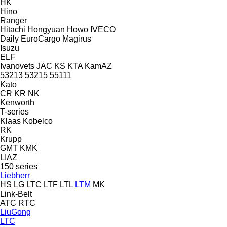
HK
Hino
Ranger
Hitachi
Hongyuan
Howo
IVECO
Daily
EuroCargo
Magirus
Isuzu
ELF
Ivanovets
JAC
KS
KTA
KamAZ
53213
53215
55111
Kato
CR
KR
NK
Kenworth
T-series
Klaas
Kobelco
RK
Krupp
GMT
KMK
LIAZ
150 series
Liebherr
HS
LG
LTC
LTF
LTL
LTM
MK
Link-Belt
ATC
RTC
LiuGong
LTC