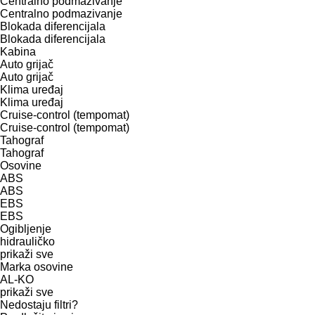
Centralno podmazivanje
Centralno podmazivanje
Blokada diferencijala
Blokada diferencijala
Kabina
Auto grijač
Auto grijač
Klima uređaj
Klima uređaj
Cruise-control (tempomat)
Cruise-control (tempomat)
Tahograf
Tahograf
Osovine
ABS
ABS
EBS
EBS
Ogibljenje
hidrauličko
prikaži sve
Marka osovine
AL-KO
prikaži sve
Nedostaju filtri?