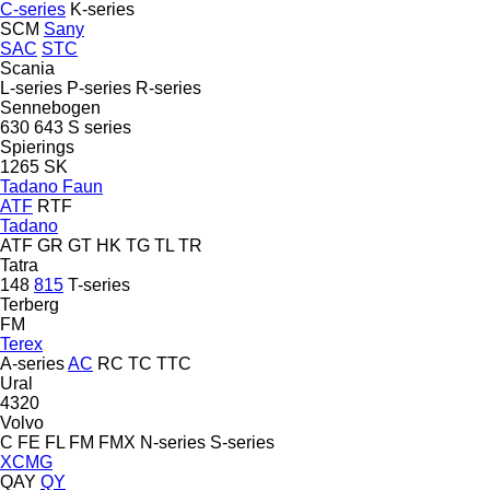
C-series
K-series
SCM
Sany
SAC
STC
Scania
L-series
P-series
R-series
Sennebogen
630
643
S series
Spierings
1265
SK
Tadano Faun
ATF
RTF
Tadano
ATF
GR
GT
HK
TG
TL
TR
Tatra
148
815
T-series
Terberg
FM
Terex
A-series
AC
RC
TC
TTC
Ural
4320
Volvo
C
FE
FL
FM
FMX
N-series
S-series
XCMG
QAY
QY