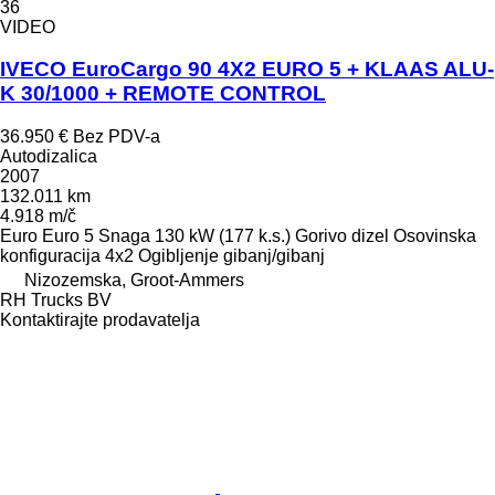
36
VIDEO
IVECO EuroCargo 90 4X2 EURO 5 + KLAAS ALU-
K 30/1000 + REMOTE CONTROL
36.950 €
Bez PDV-a
Autodizalica
2007
132.011 km
4.918 m/č
Euro
Euro 5
Snaga
130 kW (177 k.s.)
Gorivo
dizel
Osovinska
konfiguracija
4x2
Ogibljenje
gibanj/gibanj
Nizozemska, Groot-Ammers
RH Trucks BV
Kontaktirajte prodavatelja