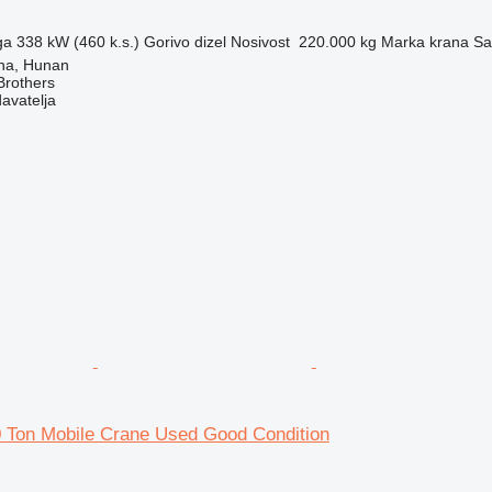
ga
338 kW (460 k.s.)
Gorivo
dizel
Nosivost
220.000 kg
Marka krana
Sa
ha, Hunan
Brothers
davatelja
Ton Mobile Crane Used Good Condition