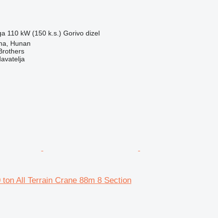
ga
110 kW (150 k.s.)
Gorivo
dizel
ha, Hunan
Brothers
davatelja
ton All Terrain Crane 88m 8 Section