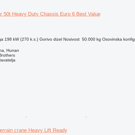
r 50t Heavy Duty Chassis Euro 6 Best Value
ga
198 kW (270 k.s.)
Gorivo
dizel
Nosivost
50.000 kg
Osovinska konfig
ha, Hunan
Brothers
davatelja
terrain crane Heavy Lift Ready