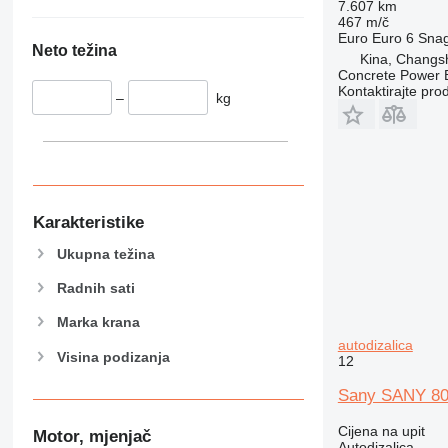
7.607 km
467 m/č
Euro
Euro 6
Sna
Neto težina
Kina, Changs
Concrete Power 
Kontaktirajte pro
–
kg
Karakteristike
Ukupna težina
Radnih sati
Marka krana
autodizalica
Visina podizanja
12
Sany SANY 80 
Cijena na upit
Motor, mjenjač
Autodizalica