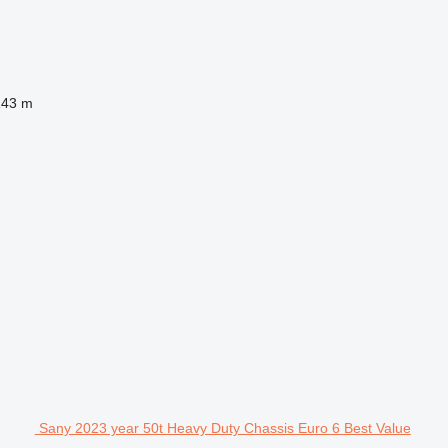
143 m
Sany 2023 year 50t Heavy Duty Chassis Euro 6 Best Value