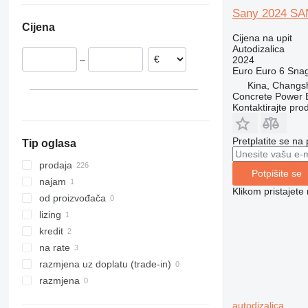
Sany 2024 SAN
Malezija
Cijena
Ujedinjeni Arapski Emirati
Cijena na upit
Autodizalica
2024
–
Euro
Euro 6
Sna
Kina, Changs
Concrete Power 
Kontaktirajte pro
Pretplatite se na
Tip oglasa
prodaja
Potpišite se
najam
Klikom pristajet
od proizvođača
lizing
kredit
na rate
razmjena uz doplatu (trade-in)
razmjena
autodizalica