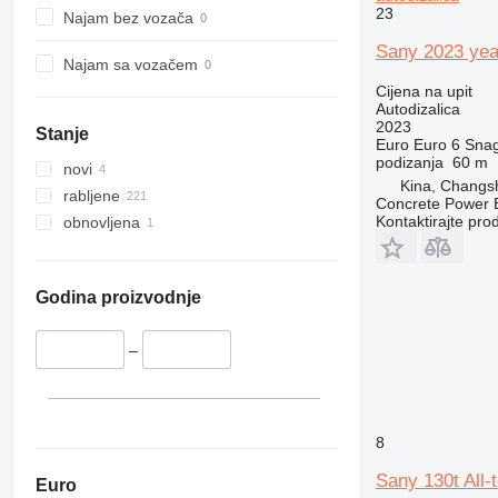
23
Najam bez vozača
Sany 2023 yea
Najam sa vozačem
Cijena na upit
Autodizalica
2023
Stanje
Euro
Euro 6
Sna
podizanja
60 m
novi
Kina, Changs
rabljene
Concrete Power 
Kontaktirajte pro
obnovljena
Godina proizvodnje
–
8
Sany 130t All-
Euro