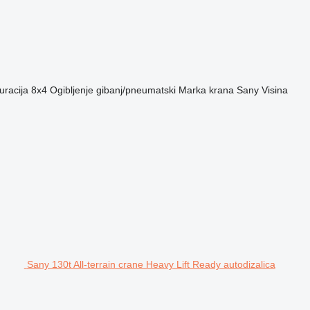
uracija
8x4
Ogibljenje
gibanj/pneumatski
Marka krana
Sany
Visina
Sany 130t All-terrain crane Heavy Lift Ready autodizalica