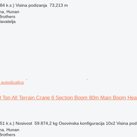
84 k.s.)
Visina podizanja
73,213 m
ha, Hunan
Brothers
davatelja
autodizalica
 Ton All Terrain Crane 6 Section Boom 80m Main Boom Hea
51 k.s.)
Nosivost
59.874,2 kg
Osovinska konfiguracija
10x2
Visina pod
ha, Hunan
Brothers