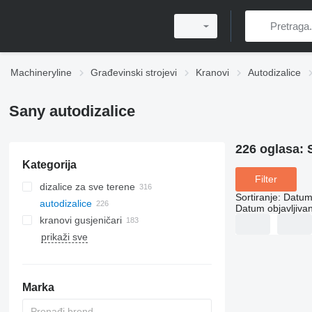
Machineryline
Građevinski strojevi
Kranovi
Autodizalice
Sany autodizalice
226 oglasa:
Kategorija
Filter
dizalice za sve terene
Sortiranje
:
Datum 
autodizalice
Datum objavljivan
kranovi gusjeničari
prikaži sve
Marka