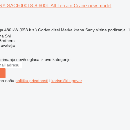
Y SAC6000T8-8 600T All Terrain Crane new model
ga
480 kW (653 k.s.)
Gorivo
dizel
Marka krana
Sany
Visina podizanja
ha Shi
Brothers
davatelja
 primanje novih oglasa iz ove kategorije
e na našu
politiku privatnosti
i
korisnički ugovor
.