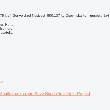
75 k.s.)
Gorivo
dizel
Nosivost
800.137 kg
Osovinska konfiguracija
8x4
ha, Hunan
Brothers
davatelja
ica
obile truck crane-Save Big on Your Next Project