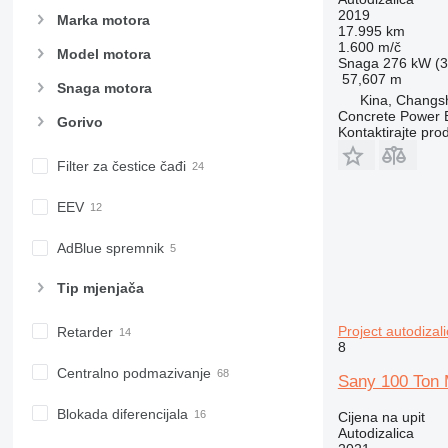
2019
Marka motora
17.995 km
1.600 m/č
Model motora
Snaga
276 kW (3
57,607 m
Snaga motora
Kina, Changs
Concrete Power 
Gorivo
Kontaktirajte pro
Filter za čestice čađi
EEV
AdBlue spremnik
Tip mјenjača
Project autodizal
Retarder
8
Centralno podmazivanje
Sany 100 Ton M
Blokada diferencijala
Cijena na upit
Autodizalica