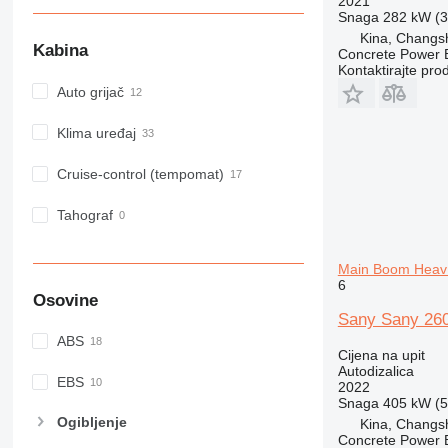
2021
Snaga
282 kW (3
Kina, Changs
Kabina
Concrete Power 
Kontaktirajte pro
Auto grijač
Klima uređaj
Cruise-control (tempomat)
Tahograf
Main Boom Heav 
6
Osovine
Sany Sany 260
ABS
Cijena na upit
Autodizalica
EBS
2022
Snaga
405 kW (5
Ogibljenje
Kina, Changs
Concrete Power 