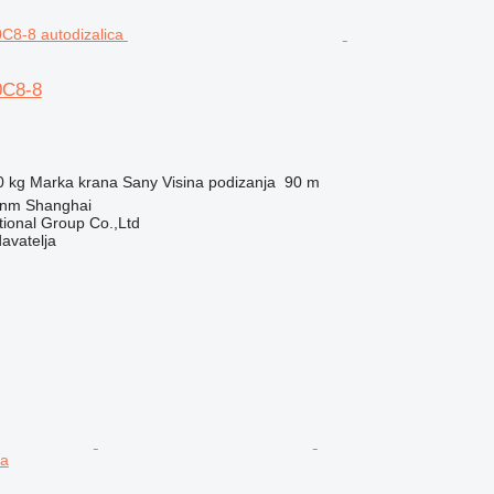
0C8-8
0 kg
Marka krana
Sany
Visina podizanja
90 m
anm Shanghai
tional Group Co.,Ltd
davatelja
ca