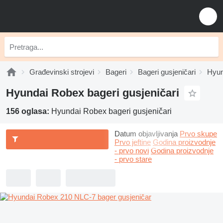
Građevinski strojevi
Bageri
Bageri gusjeničari
Hyun
Hyundai Robex bageri gusjeničari
156 oglasa:
Hyundai Robex bageri gusjeničari
Datum objavljivanja
Prvo skupe
Prvo jeftine
Godina proizvodnje
- prvo novi
Godina proizvodnje
- prvo stare