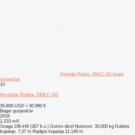
Hyundai Robex 330LC-9S bager
gusjeničar
10
Hyundai Robex 330LC-9S
35.800 USD
≈ 30.980 €
Bager gusjeničar
2018
2.233 m/č
Snaga
196 kW (267 k.s.)
Gorivo
dizel
Nosivost
33.000 kg
Dubina
kopanja
7,37 m
Radijus kopanja
11.140 m