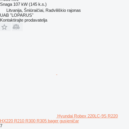
Snaga
107 kW (145 k.s.)
Litvanija, Šniūraičiai, Radviliškio rajonas
UAB "LOPARUS"
Kontaktirajte prodavatelja
Hyundai Robex 220LC-9S R220
HX220 R210 R300 R305 bager gusjeničar
7