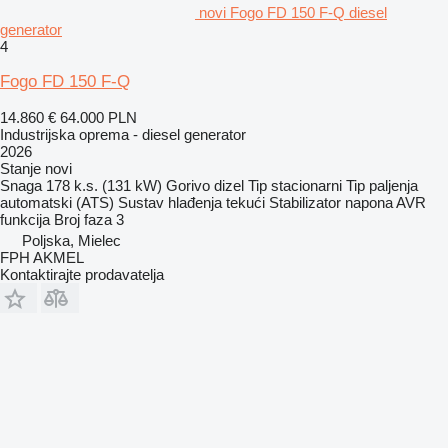
novi Fogo FD 150 F-Q diesel
generator
4
Fogo FD 150 F-Q
14.860 €
64.000 PLN
Industrijska oprema - diesel generator
2026
Stanje
novi
Snaga
178 k.s. (131 kW)
Gorivo
dizel
Tip
stacionarni
Tip paljenja
automatski (ATS)
Sustav hlađenja
tekući
Stabilizator napona
AVR
funkcija
Broj faza
3
Poljska, Mielec
FPH AKMEL
Kontaktirajte prodavatelja