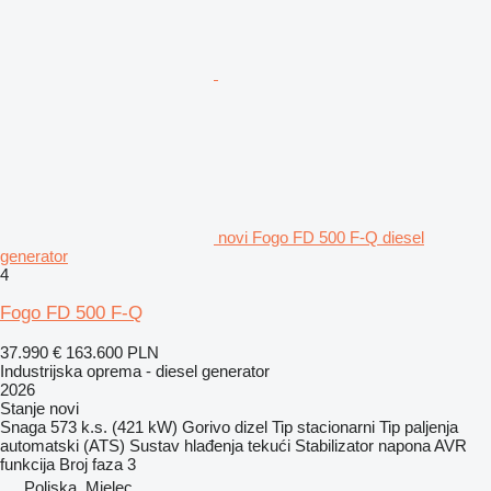
novi Fogo FD 500 F-Q diesel
generator
4
Fogo FD 500 F-Q
37.990 €
163.600 PLN
Industrijska oprema - diesel generator
2026
Stanje
novi
Snaga
573 k.s. (421 kW)
Gorivo
dizel
Tip
stacionarni
Tip paljenja
automatski (ATS)
Sustav hlađenja
tekući
Stabilizator napona
AVR
funkcija
Broj faza
3
Poljska, Mielec