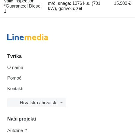
Valid inspection,
m/č, snaga: 1076 k.s. (791
15.900 €
*Guarantee! Diesel,
kW), gorivo: dizel
1
Tvrtka
O nama
Pomoć
Kontakti
Hrvatska / hrvatski
Naši projekti
Autoline™