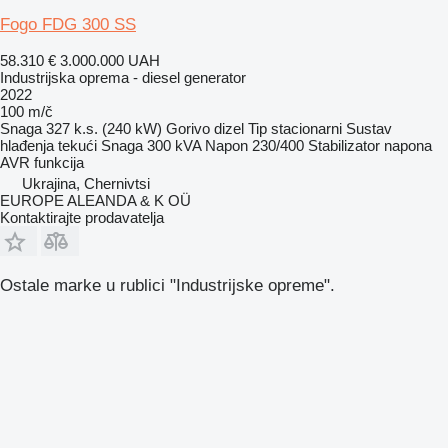
Fogo FDG 300 SS
58.310 €
3.000.000 UAH
Industrijska oprema - diesel generator
2022
100 m/č
Snaga
327 k.s. (240 kW)
Gorivo
dizel
Tip
stacionarni
Sustav
hlađenja
tekući
Snaga
300 kVA
Napon
230/400
Stabilizator napona
AVR funkcija
Ukrajina, Chernivtsi
EUROPE ALEANDA & K OÜ
Kontaktirajte prodavatelja
Ostale marke u rublici "Industrijske opreme".