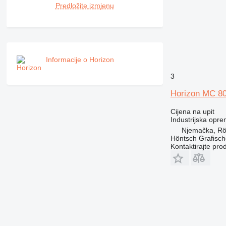
Predložite izmjenu
Informacije o Horizon
3
Horizon MC 8
Cijena na upit
Industrijska opre
Njemačka, Rö
Höntsch Grafisc
Kontaktirajte pro