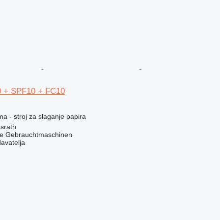
0 + SPF10 + FC10
ma - stroj za slaganje papira
srath
he Gebrauchtmaschinen
davatelja