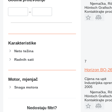
Njemačka, Rö
Höntsch Grafisc
Kontaktirajte pro
–
Karakteristike
Neto težina
Radnih sati
7
Horizon BQ-2
Cijena na upit
Motor, mjenjač
Industrijska opre
2005
Snaga motora
Njemačka, Rö
Höntsch Grafisc
Kontaktirajte pro
Nedostaju filtri?