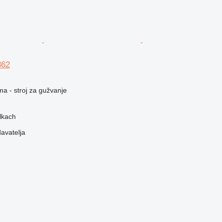
362
ma - stroj za gužvanje
lkach
davatelja