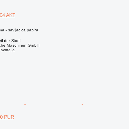
504 AKT
ma - savijacica papira
l der Stadt
sche Maschinen GmbH
davatelja
70 PUR