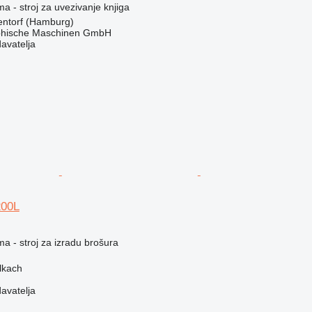
ma - stroj za uvezivanje knjiga
ntorf (Hamburg)
hische Maschinen GmbH
davatelja
200L
ma - stroj za izradu brošura
lkach
davatelja