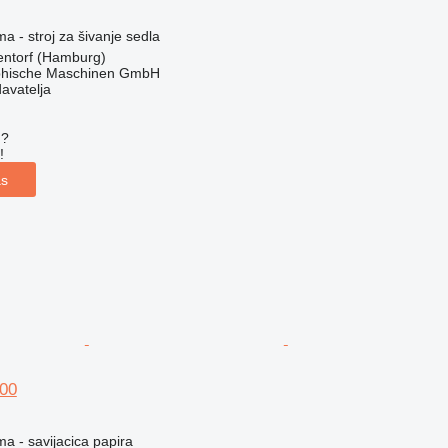
ma - stroj za šivanje sedla
ntorf (Hamburg)
hische Maschinen GmbH
davatelja
u?
!
as
00
ma - savijacica papira