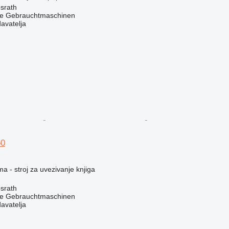
srath
he Gebrauchtmaschinen
davatelja
60
ma - stroj za uvezivanje knjiga
srath
he Gebrauchtmaschinen
davatelja