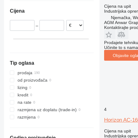
Francuska
VAC-60
Cijena na upit
Cijena
Industrijska opre
Nizozemska
VAC-100a
Njemačka, We
VAC-1000
AGM Anwar Grap
–
Kontaktirajte pro
Prodajete tehnik
Učinite to s nama
Objavite ogl
Tip oglasa
prodaja
od proizvođača
lizing
kredit
na rate
4
razmjena uz doplatu (trade-in)
razmjena
Horizon AC-16
Cijena na upit
Industrijska opre
Godina proizvodnje