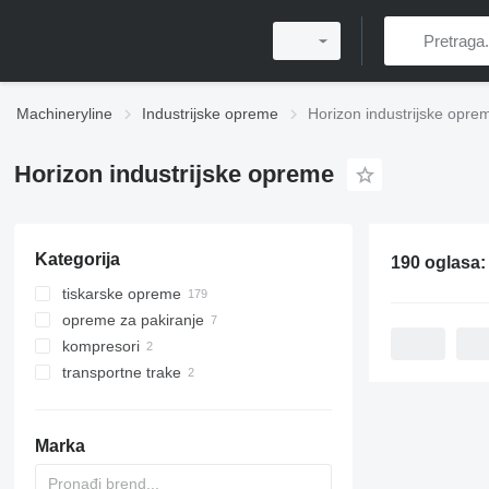
Machineryline
Industrijske opreme
Horizon industrijske opre
Horizon industrijske opreme
Kategorija
190 oglasa
tiskarske opreme
opreme za pakiranje
strojevi za posttiskanje
kompresori
printeri
strojevi za lepljenje kutija
strojevi za slaganje papira
transportne trake
ostali tiskarski strojevi
stacionarni kompresori
savijacice papira
strojevi za digitalni tisak
trakasti konvejeri
strojevi za uvezivanje knjiga
pužni transporteri
potiskivačш papira
Marka
strojevi za šivanje sedla
okretači hrpe