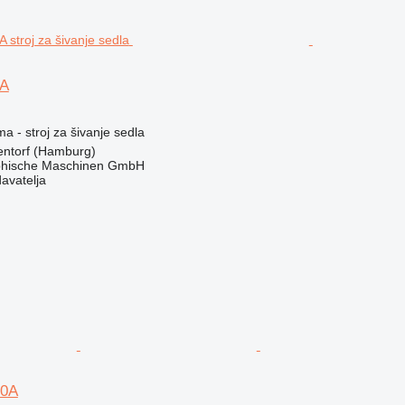
0A
ma - stroj za šivanje sedla
ntorf (Hamburg)
hische Maschinen GmbH
davatelja
20A