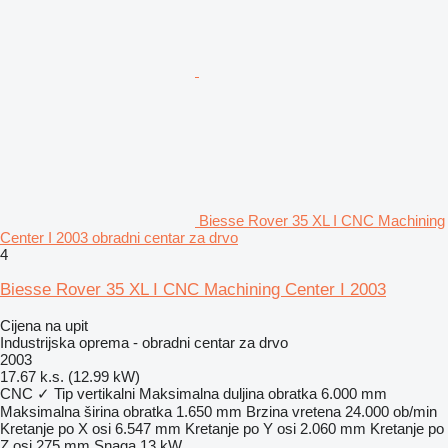
Biesse Rover 35 XL I CNC Machining
Center I 2003 obradni centar za drvo
4
Biesse Rover 35 XL I CNC Machining Center I 2003
Cijena na upit
Industrijska oprema - obradni centar za drvo
2003
17.67 k.s. (12.99 kW)
CNC
✓
Tip
vertikalni
Maksimalna duljina obratka
6.000 mm
Maksimalna širina obratka
1.650 mm
Brzina vretena
24.000 ob/min
Kretanje po X osi
6.547 mm
Kretanje po Y osi
2.060 mm
Kretanje po
Z osi
275 mm
Snaga
13 kW