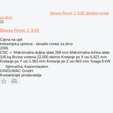
Biesse Rover C 9.65 obradni centar
za drvo
11
Biesse Rover C 9.65
Cijena na upit
Industrijska oprema - obradni centar za drvo
2006
CNC
✓
Maksimalna duljina alata
268 mm
Maksimalna težina alata
100 kg
Brzina vretena
22.000 ob/min
Kretanje po X osi
6.821 mm
Kretanje po Y osi
1.963 mm
Kretanje po Z osi
663 mm
Snaga
8 kW
Njemačka, Kaiserslautern
GINDUMAC GmbH
Kontaktirajte prodavatelja