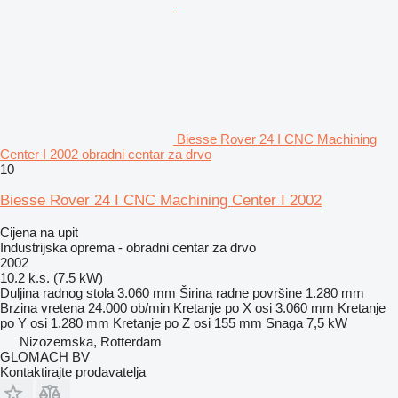
Biesse Rover 24 I CNC Machining
Center I 2002 obradni centar za drvo
10
Biesse Rover 24 I CNC Machining Center I 2002
Cijena na upit
Industrijska oprema - obradni centar za drvo
2002
10.2 k.s. (7.5 kW)
Duljina radnog stola
3.060 mm
Širina radne površine
1.280 mm
Brzina vretena
24.000 ob/min
Kretanje po X osi
3.060 mm
Kretanje
po Y osi
1.280 mm
Kretanje po Z osi
155 mm
Snaga
7,5 kW
Nizozemska, Rotterdam
GLOMACH BV
Kontaktirajte prodavatelja