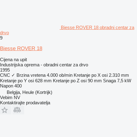
Biesse ROVER 18 obradni centar za
drvo
9
Biesse ROVER 18
Cijena na upit
Industrijska oprema - obradni centar za drvo
1995
CNC
✓
Brzina vretena
4.000 ob/min
Kretanje po X osi
2.310 mm
Kretanje po Y osi
628 mm
Kretanje po Z osi
90 mm
Snaga
7,5 kW
Napon
400
Belgija, Heule (Kortrijk)
Vebim NV
Kontaktirajte prodavatelja