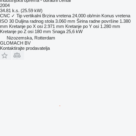
Industrijska oprema - obradni centar
2004
34.81 k.s. (25.59 kW)
CNC
✓
Tip
vertikalni
Brzina vretena
24.000 ob/min
Konus vretena
ISO 30
Duljina radnog stola
3.060 mm
Širina radne površine
1.380
mm
Kretanje po X osi
2.971 mm
Kretanje po Y osi
1.280 mm
Kretanje po Z osi
180 mm
Snaga
25,6 kW
Nizozemska, Rotterdam
GLOMACH BV
Kontaktirajte prodavatelja