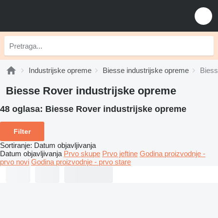
Industrijske opreme
Biesse industrijske opreme
Bies
Biesse Rover industrijske opreme
48 oglasa:
Biesse Rover industrijske opreme
Filter
Sortiranje
:
Datum objavljivanja
Datum objavljivanja
Prvo skupe
Prvo jeftine
Godina proizvodnje -
prvo novi
Godina proizvodnje - prvo stare