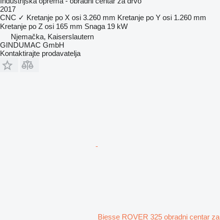
Industrijska oprema - obradni centar za drvo
2017
CNC
✓
Kretanje po X osi
3.260 mm
Kretanje po Y osi
1.260 mm
Kretanje po Z osi
165 mm
Snaga
19 kW
Njemačka, Kaiserslautern
GINDUMAC GmbH
Kontaktirajte prodavatelja
Biesse ROVER 325 obradni centar za