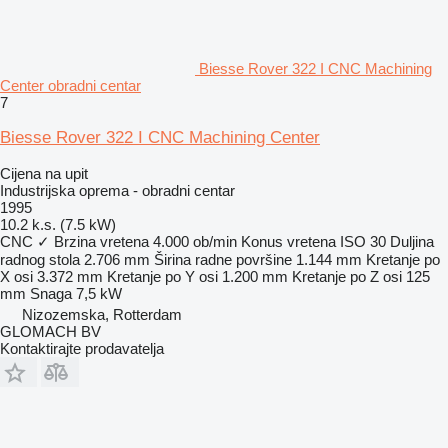
Biesse Rover 322 I CNC Machining
Center obradni centar
7
Biesse Rover 322 I CNC Machining Center
Cijena na upit
Industrijska oprema - obradni centar
1995
10.2 k.s. (7.5 kW)
CNC
✓
Brzina vretena
4.000 ob/min
Konus vretena
ISO 30
Duljina
radnog stola
2.706 mm
Širina radne površine
1.144 mm
Kretanje po
X osi
3.372 mm
Kretanje po Y osi
1.200 mm
Kretanje po Z osi
125
mm
Snaga
7,5 kW
Nizozemska, Rotterdam
GLOMACH BV
Kontaktirajte prodavatelja