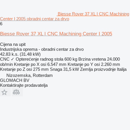
Biesse Rover 37 XL I CNC Machining
Center I 2005 obradni centar za drvo
6
Biesse Rover 37 XL I CNC Machining Center I 2005
Cijena na upit
Industrijska oprema - obradni centar za drvo
42.83 k.s. (31.48 kW)
CNC
✓
Opterećenje radnog stola
600 kg
Brzina vretena
24.000
ob/min
Kretanje po X osi
6.547 mm
Kretanje po Y osi
2.260 mm
Kretanje po Z osi
275 mm
Snaga
31,5 kW
Zemlja proizvodnje
Italija
Nizozemska, Rotterdam
GLOMACH BV
Kontaktirajte prodavatelja