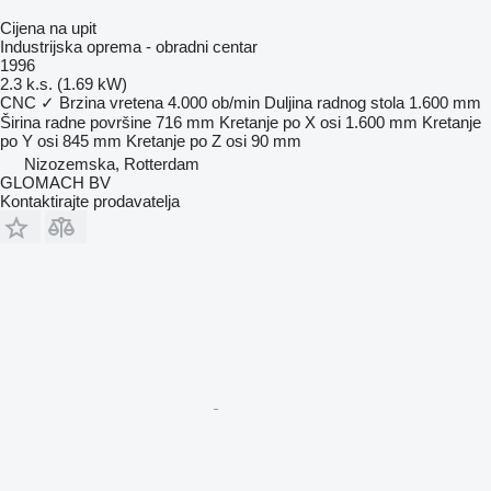
Cijena na upit
Industrijska oprema - obradni centar
1996
2.3 k.s. (1.69 kW)
CNC
✓
Brzina vretena
4.000 ob/min
Duljina radnog stola
1.600 mm
Širina radne površine
716 mm
Kretanje po X osi
1.600 mm
Kretanje
po Y osi
845 mm
Kretanje po Z osi
90 mm
Nizozemska, Rotterdam
GLOMACH BV
Kontaktirajte prodavatelja