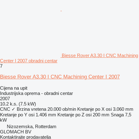
Biesse Rover A3.30 I CNC Machining
Center I 2007 obradni centar
7
Biesse Rover A3.30 I CNC Machining Center I 2007
Cijena na upit
Industrijska oprema - obradni centar
2007
10.2 k.s. (7.5 kW)
CNC
✓
Brzina vretena
20.000 ob/min
Kretanje po X osi
3.060 mm
Kretanje po Y osi
1.406 mm
Kretanje po Z osi
200 mm
Snaga
7,5
kW
Nizozemska, Rotterdam
GLOMACH BV
Kontaktirajte prodavatelja