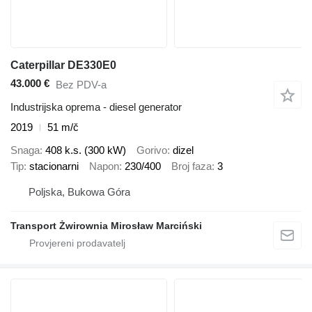
Caterpillar DE330E0
43.000 €
Bez PDV-a
Industrijska oprema - diesel generator
2019
51 m/č
Snaga
408 k.s. (300 kW)
Gorivo
dizel
Tip
stacionarni
Napon
230/400
Broj faza
3
Poljska, Bukowa Góra
Transport Żwirownia Mirosław Marciński