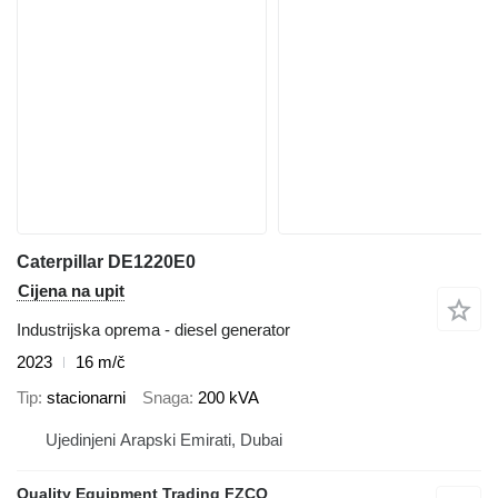
Caterpillar DE1220E0
Cijena na upit
Industrijska oprema - diesel generator
2023
16 m/č
Tip
stacionarni
Snaga
200 kVA
Ujedinjeni Arapski Emirati, Dubai
Quality Equipment Trading FZCO