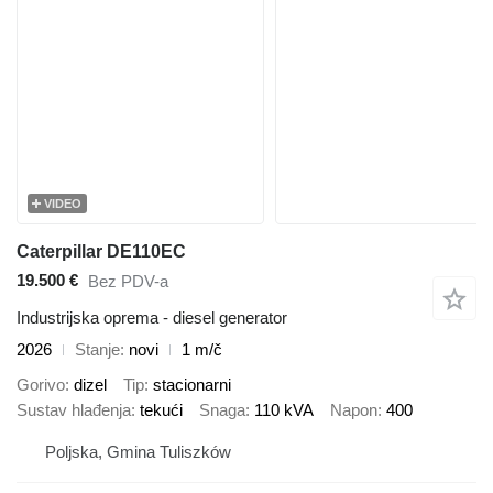
VIDEO
Caterpillar DE110EC
19.500 €
Bez PDV-a
Industrijska oprema - diesel generator
2026
Stanje
novi
1 m/č
Gorivo
dizel
Tip
stacionarni
Sustav hlađenja
tekući
Snaga
110 kVA
Napon
400
Poljska, Gmina Tuliszków