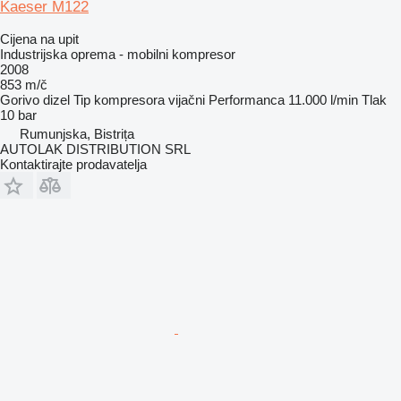
Kaeser M122
Cijena na upit
Industrijska oprema - mobilni kompresor
2008
853 m/č
Gorivo
dizel
Tip kompresora
vijačni
Performanca
11.000 l/min
Tlak
10 bar
Rumunjska, Bistrița
AUTOLAK DISTRIBUTION SRL
Kontaktirajte prodavatelja