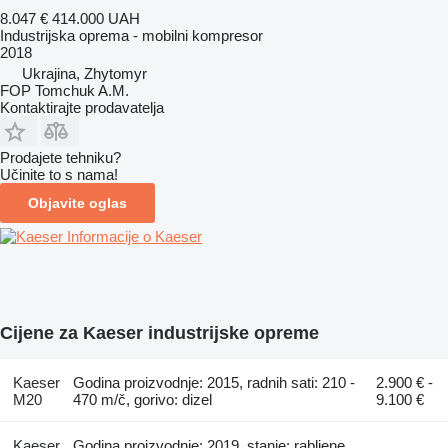
8.047 €
414.000 UAH
Industrijska oprema - mobilni kompresor
2018
Ukrajina, Zhytomyr
FOP Tomchuk A.M.
Kontaktirajte prodavatelja
Prodajete tehniku?
Učinite to s nama!
Objavite oglas
Informacije o Kaeser
Cijene za Kaeser industrijske opreme
Kaeser
Godina proizvodnje: 2015, radnih sati: 210 -
2.900 € -
M20
470 m/č, gorivo: dizel
9.100 €
Kaeser
Godina proizvodnje: 2019, stanje: rabljene,