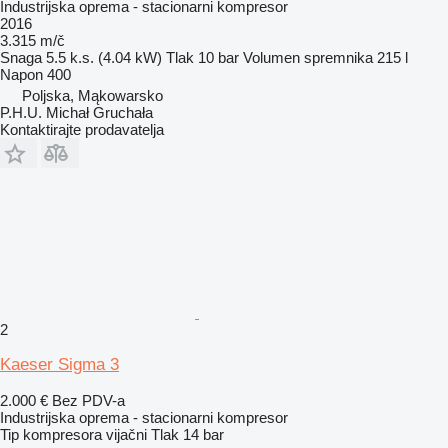
Industrijska oprema - stacionarni kompresor
2016
3.315 m/č
Snaga
5.5 k.s. (4.04 kW)
Tlak
10 bar
Volumen spremnika
215 l
Napon
400
Poljska, Mąkowarsko
P.H.U. Michał Gruchała
Kontaktirajte prodavatelja
2
Kaeser Sigma 3
2.000 €
Bez PDV-a
Industrijska oprema - stacionarni kompresor
Tip kompresora
vijačni
Tlak
14 bar