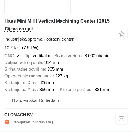
Haas Mini Mill I Vertical Machining Center I 2015
Cijena na upit
Industrijska oprema - obradni centar
10.2 k.s. (7.5 kW)
CNC
✓
Tip
vertikalni
Brzina vretena
8.000 ob/min
Duljina radnog stola
914 mm
Širina radne površine
305 mm
Opterećenje radnog stola
227 kg
Kretanje po X osi
406 mm
Kretanje po Y osi
356 mm
Kretanje po Z osi
381 mm
Nizozemska, Rotterdam
GLOMACH BV