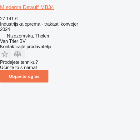
Miedema Dewulf MB34
27.141 €
Industrijska oprema - trakasti konvejer
2024
Nizozemska, Tholen
Van Trier BV
Kontaktirajte prodavatelja
Prodajete tehniku?
Učinite to s nama!
Objavite oglas