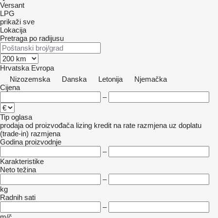
Versant
LPG
prikaži sve
Lokacija
Pretraga po radijusu
Hrvatska
Evropa
Nizozemska
Danska
Letonija
Njemačka
Cijena
–
Tip oglasa
prodaja
od proizvođača
lizing
kredit
na rate
razmjena uz doplatu
(trade-in)
razmjena
Godina proizvodnje
–
Karakteristike
Neto težina
–
kg
Radnih sati
–
m/č