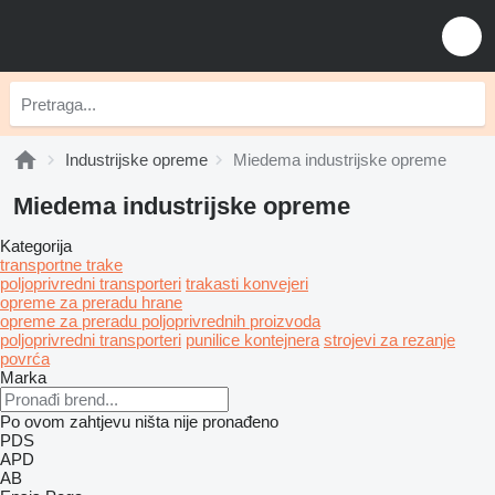
Industrijske opreme
Miedema industrijske opreme
Miedema industrijske opreme
Kategorija
transportne trake
poljoprivredni transporteri
trakasti konvejeri
opreme za preradu hrane
opreme za preradu poljoprivrednih proizvoda
poljoprivredni transporteri
punilice kontejnera
strojevi za rezanje
povrća
Marka
Po ovom zahtjevu ništa nije pronađeno
PDS
APD
AB