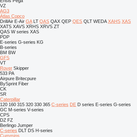
Ensis
Pega
VZ
AG3
Atlas Copco
DrillAir
E-Air
GA
LT
QAS
QAX
QEP
QES
QLT
WEDA
XAHS
XAS
XATS
XAVS
XRHS
XRVS
ZT
QAS
W series
XAS
PDP
E-series
G-series
KG
B-series
BM
BW
GFS
VT
Rover
Skipper
533
PA
Airpure
Britecpure
BySprint Fiber
CK
SR
Caterpillar
120
160
315
320
330
365
C-series
DE
D series
E-series
G-series
GC
M-series
V-series
CPS
DZ
FZ
Berlingo
Jumper
C-series
DLT
DS
H-series
Cummins