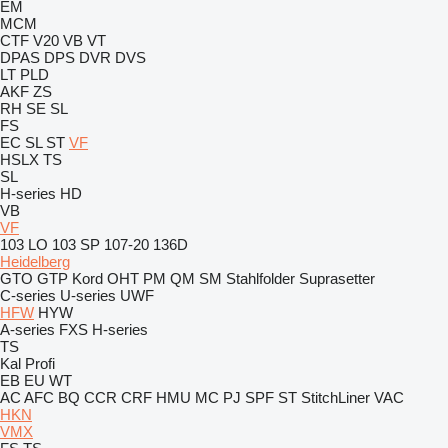
EM
MCM
CTF
V20
VB
VT
DPAS
DPS
DVR
DVS
LT
PLD
AKF
ZS
RH
SE
SL
FS
EC
SL
ST
VF
HSLX
TS
SL
H-series
HD
VB
VF
103 LO
103 SP
107-20
136D
Heidelberg
GTO
GTP
Kord
OHT
PM
QM
SM
Stahlfolder
Suprasetter
C-series
U-series
UWF
HFW
HYW
A-series
FXS
H-series
TS
Kal
Profi
EB
EU
WT
AC
AFC
BQ
CCR
CRF
HMU
MC
PJ
SPF
ST
StitchLiner
VAC
HKN
VMX