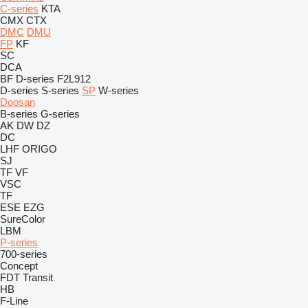
C-series
KTA
CMX
CTX
DMC
DMU
FP
KF
SC
DCA
BF
D-series
F2L912
D-series
S-series
SP
W-series
Doosan
B-series
G-series
AK
DW
DZ
DC
LHF
ORIGO
SJ
TF
VF
VSC
TF
ESE
EZG
SureColor
LBM
P-series
700-series
Concept
FDT
Transit
HB
F-Line