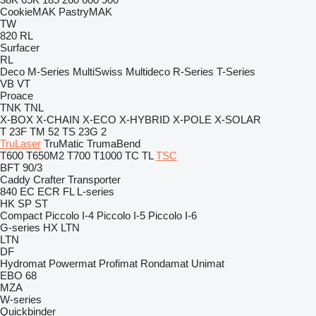
CookieMAK
PastryMAK
TW
820
RL
Surfacer
RL
Deco
M-Series
MultiSwiss
Multideco
R-Series
T-Series
VB
VT
Proace
TNK
TNL
X-BOX
X-CHAIN
X-ECO
X-HYBRID
X-POLE
X-SOLAR
T 23F
TM 52
TS 23G 2
TruLaser
TruMatic
TrumaBend
T600
T650M2
T700
T1000
TC
TL
TSC
BFT 90/3
Caddy
Crafter
Transporter
840
EC
ECR
FL
L-series
HK
SP
ST
Compact
Piccolo I-4
Piccolo I-5
Piccolo I-6
G-series
HX
LTN
LTN
DF
Hydromat
Powermat
Profimat
Rondamat
Unimat
EBO 68
MZA
W-series
Quickbinder