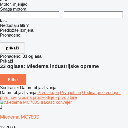
Motor, mjenjač
Snaga motora
–
k.s.
Nedostaju filtri?
Predložite izmjenu
Pronađeno:
-
prikaži
Pronađeno:
33 oglasa
Prikaži
33 oglasa:
Miedema industrijske opreme
Filter
Sortiranje
:
Datum objavljivanja
Datum objavljivanja
Prvo skupe
Prvo jeftine
Godina proizvodnje -
prvo novi
Godina proizvodnje - prvo stare
1
Miedema MC780S
13.260 €