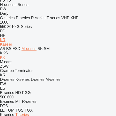
FS
TS
H-series
i-Series
PW
Daily
G-series
P-series
R-series
T-series
VHP
XHP
1600
550
8010
G-Series
FC
HF
KR
Kaeser
AS
BS
ESD
M-series
SK
SM
KKS
KK
Minarc
ZSW
Crambo
Terminator
KR
D-series
K-series
L-series
M-series
FW
ES
B-series
HD
PGG
500
600
E-series
MT
R-series
DTS
LE
TGM
TGS
TGX
K-series
T-series