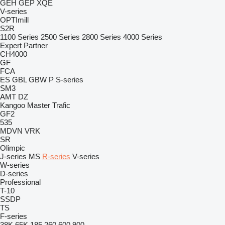
GEH
GEP
XQE
V-series
OPTImill
S2R
1100 Series
2500 Series
2800 Series
4000 Series
Expert
Partner
CH4000
GF
FCA
ES
GBL
GBW
P
S-series
SM3
AMT
DZ
Kangoo
Master
Trafic
GF2
535
MDVN
VRK
SR
Olimpic
J-series
MS
R-series
V-series
W-series
D-series
Professional
T-10
SSDP
TS
F-series
38K
65K
185
260
600
900