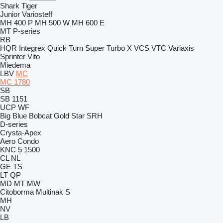
Shark
Tiger
Junior
Variosteff
MH 400 P
MH 500 W
MH 600 E
MT
P-series
RB
HQR
Integrex
Quick Turn
Super Turbo X
VCS
VTC
Variaxis
Sprinter
Vito
Miedema
LBV
MC
MC 1780
SB
SB 1151
UCP
WF
Big Blue
Bobcat
Gold Star
SRH
D-series
Crysta-Apex
Aero
Condo
KNC 5 1500
CL
NL
GE
TS
LT
QP
MD
MT
MW
Citoborma
Multinak S
MH
NV
LB