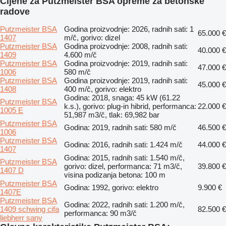
Cijene za Putzmeister BSA opreme za betonske
radove
Putzmeister BSA
Godina proizvodnje: 2026, radnih sati: 1
65.000 €
1407
m/č, gorivo: dizel
Putzmeister BSA
Godina proizvodnje: 2008, radnih sati:
40.000 €
1409
4.600 m/č
Putzmeister BSA
Godina proizvodnje: 2019, radnih sati:
47.000 €
1006
580 m/č
Putzmeister BSA
Godina proizvodnje: 2019, radnih sati:
45.000 €
1408
400 m/č, gorivo: elektro
Godina: 2018, snaga: 45 kW (61.22
Putzmeister BSA
k.s.), gorivo: plug-in hibrid, performanca:
22.000 €
1005 E
51,987 m3/č, tlak: 69,982 bar
Putzmeister BSA
Godina: 2019, radnih sati: 580 m/č
46.500 €
1006
Putzmeister BSA
Godina: 2016, radnih sati: 1.424 m/č
44.000 €
1407
Godina: 2015, radnih sati: 1.540 m/č,
Putzmeister BSA
gorivo: dizel, performanca: 71 m3/č,
39.800 €
1407 D
visina podizanja betona: 100 m
Putzmeister BSA
Godina: 1992, gorivo: elektro
9.900 €
1407E
Putzmeister BSA
Godina: 2022, radnih sati: 1.200 m/č,
1409 schwing cifa
82.500 €
performanca: 90 m3/č
liebherr sany