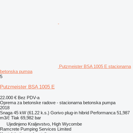
Putzmeister BSA 1005 E stacionarna
betonska pumpa
5
Putzmeister BSA 1005 E
22.000 €
Bez PDV-a
Oprema za betonske radove - stacionarna betonska pumpa
2018
Snaga
45 kW (61.22 k.s.)
Gorivo
plug-in hibrid
Performanca
51,987
m3/č
Tlak
69,982 bar
Ujedinjeno Kraljevstvo, High Wycombe
Ramcrete Pumping Services Limited