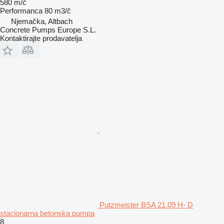
580 m/č
Performanca
80 m3/č
Njemačka, Altbach
Concrete Pumps Europe S.L.
Kontaktirajte prodavatelja
Putzmeister BSA 21.09 H- D
stacionarna betonska pumpa
8