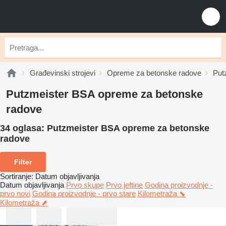
Građevinski strojevi
Opreme za betonske radove
Put
Putzmeister BSA opreme za betonske
radove
34 oglasa:
Putzmeister BSA opreme za betonske
radove
Filter
Sortiranje
:
Datum objavljivanja
Datum objavljivanja
Prvo skupe
Prvo jeftine
Godina proizvodnje -
prvo novi
Godina proizvodnje - prvo stare
Kilometraža ⬊
Kilometraža ⬈