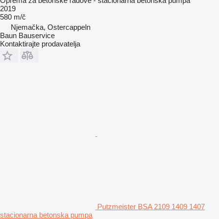
Oprema za betonske radove - stacionarna betonska pumpa
2019
580 m/č
Njemačka, Ostercappeln
Baun Bauservice
Kontaktirajte prodavatelja
Putzmeister BSA 2109 1409 1407
stacionarna betonska pumpa