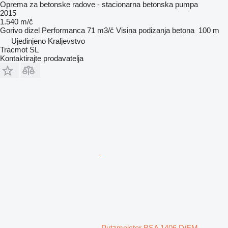
Oprema za betonske radove - stacionarna betonska pumpa
2015
1.540 m/č
Gorivo
dizel
Performanca
71 m3/č
Visina podizanja betona
100 m
Ujedinjeno Kraljevstvo
Tracmot SL
Kontaktirajte prodavatelja
Putzmeister BSA 1406 D/EM