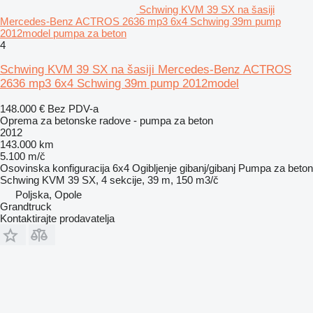
Schwing KVM 39 SX na šasiji
Mercedes-Benz ACTROS 2636 mp3 6x4 Schwing 39m pump
2012model pumpa za beton
4
Schwing KVM 39 SX na šasiji Mercedes-Benz ACTROS
2636 mp3 6x4 Schwing 39m pump 2012model
148.000 €
Bez PDV-a
Oprema za betonske radove - pumpa za beton
2012
143.000 km
5.100 m/č
Osovinska konfiguracija
6x4
Ogibljenje
gibanj/gibanj
Pumpa za beton
Schwing KVM 39 SX, 4 sekcije, 39 m, 150 m3/č
Poljska, Opole
Grandtruck
Kontaktirajte prodavatelja