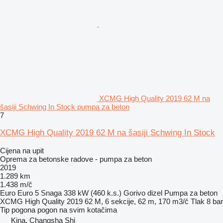
XCMG High Quality 2019 62 M na
šasiji Schwing In Stock pumpa za beton
7
XCMG High Quality 2019 62 M na šasiji Schwing In Stock
Cijena na upit
Oprema za betonske radove - pumpa za beton
2019
1.289 km
1.438 m/č
Euro
Euro 5
Snaga
338 kW (460 k.s.)
Gorivo
dizel
Pumpa za beton
XCMG High Quality 2019 62 M, 6 sekcije, 62 m, 170 m3/č
Tlak
8 bar
Tip pogona
pogon na svim kotačima
Kina, Changsha Shi