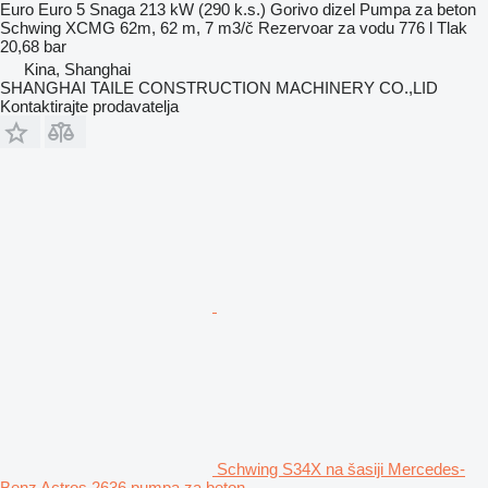
Euro
Euro 5
Snaga
213 kW (290 k.s.)
Gorivo
dizel
Pumpa za beton
Schwing XCMG 62m, 62 m, 7 m3/č
Rezervoar za vodu
776 l
Tlak
20,68 bar
Kina, Shanghai
SHANGHAI TAILE CONSTRUCTION MACHINERY CO.,LID
Kontaktirajte prodavatelja
Schwing S34X na šasiji Mercedes-
Benz Actros 2636 pumpa za beton