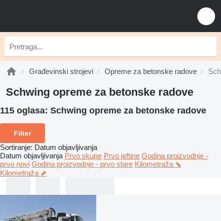
Građevinski strojevi
Opreme za betonske radove
Sch
Schwing opreme za betonske radove
115 oglasa:
Schwing opreme za betonske radove
Filter
Sortiranje
:
Datum objavljivanja
Datum objavljivanja
Prvo skupe
Prvo jeftine
Godina proizvodnje -
prvo novi
Godina proizvodnje - prvo stare
Kilometraža ⬊
Kilometraža ⬈