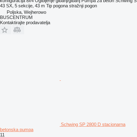
konfiguracija
8x4
Ogibljenje
gibanj/gibanj
Pumpa za beton
Schwing S
43 SX, 5 sekcije, 43 m
Tip pogona
stražnji pogon
Poljska, Wejherowo
BUSCENTRUM
Kontaktirajte prodavatelja
Schwing SP 2800 D stacionarna
betonska pumpa
11