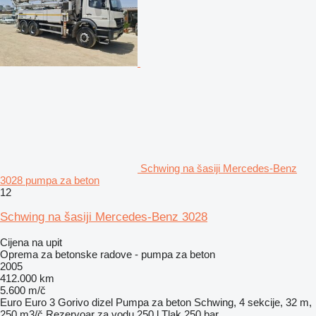
Schwing na šasiji Mercedes-Benz
3028 pumpa za beton
12
Schwing na šasiji Mercedes-Benz 3028
Cijena na upit
Oprema za betonske radove - pumpa za beton
2005
412.000 km
5.600 m/č
Euro
Euro 3
Gorivo
dizel
Pumpa za beton
Schwing, 4 sekcije, 32 m,
250 m3/č
Rezervoar za vodu
250 l
Tlak
250 bar