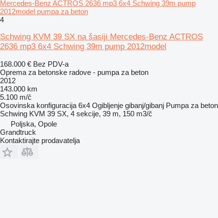
Mercedes-Benz ACTROS 2636 mp3 6x4 Schwing 39m pump
2012model pumpa za beton
4
Schwing KVM 39 SX na šasiji Mercedes-Benz ACTROS
2636 mp3 6x4 Schwing 39m pump 2012model
168.000 €
Bez PDV-a
Oprema za betonske radove - pumpa za beton
2012
143.000 km
5.100 m/č
Osovinska konfiguracija
6x4
Ogibljenje
gibanj/gibanj
Pumpa za beton
Schwing KVM 39 SX, 4 sekcije, 39 m, 150 m3/č
Poljska, Opole
Grandtruck
Kontaktirajte prodavatelja