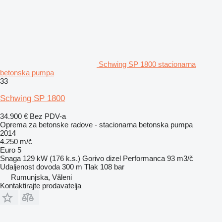
Schwing SP 1800 stacionarna
betonska pumpa
33
Schwing SP 1800
34.900 €
Bez PDV-a
Oprema za betonske radove - stacionarna betonska pumpa
2014
4.250 m/č
Euro 5
Snaga
129 kW (176 k.s.)
Gorivo
dizel
Performanca
93 m3/č
Udaljenost dovoda
300 m
Tlak
108 bar
Rumunjska, Văleni
Kontaktirajte prodavatelja