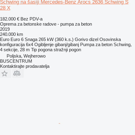
Schwing na šasiji Mercedes-Benz Arocs 2636 Schwing S
28 X
182.000 €
Bez PDV-a
Oprema za betonske radove - pumpa za beton
2019
240.000 km
Euro
Euro 6
Snaga
265 kW (360 k.s.)
Gorivo
dizel
Osovinska
konfiguracija
6x4
Ogibljenje
gibanj/gibanj
Pumpa za beton
Schwing,
4 sekcije, 28 m
Tip pogona
stražnji pogon
Poljska, Wejherowo
BUSCENTRUM
Kontaktirajte prodavatelja