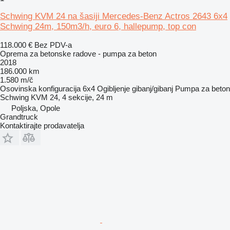
Schwing KVM 24 na šasiji Mercedes-Benz Actros 2643 6x4
Schwing 24m, 150m3/h, euro 6, hallepump, top con
118.000 €
Bez PDV-a
Oprema za betonske radove - pumpa za beton
2018
186.000 km
1.580 m/č
Osovinska konfiguracija
6x4
Ogibljenje
gibanj/gibanj
Pumpa za beton
Schwing KVM 24, 4 sekcije, 24 m
Poljska, Opole
Grandtruck
Kontaktirajte prodavatelja