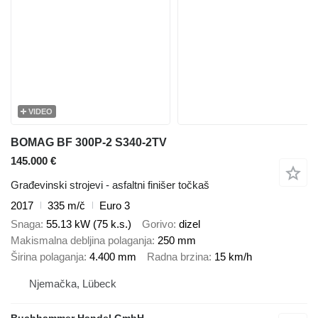
VIDEO
BOMAG BF 300P-2 S340-2TV
145.000 €
Građevinski strojevi - asfaltni finišer točkaš
2017
335 m/č
Euro 3
Snaga
55.13 kW (75 k.s.)
Gorivo
dizel
Makismalna debljina polaganja
250 mm
Širina polaganja
4.400 mm
Radna brzina
15 km/h
Njemačka, Lübeck
Buchhammer Handel GmbH