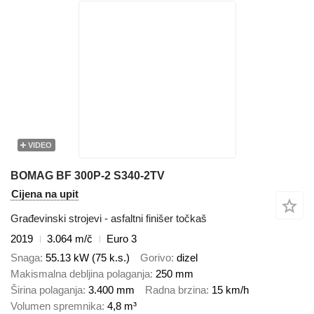
VIDEO
BOMAG BF 300P-2 S340-2TV
Cijena na upit
Građevinski strojevi - asfaltni finišer točkaš
2019
3.064 m/č
Euro 3
Snaga
55.13 kW (75 k.s.)
Gorivo
dizel
Makismalna debljina polaganja
250 mm
Širina polaganja
3.400 mm
Radna brzina
15 km/h
Volumen spremnika
4,8 m³