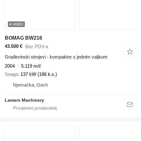
VIDEO
BOMAG BW216
43.500 €
Bez PDV-a
Građevinski strojevi - kompaktor s jednim valjkom
2004
5.119 m/č
Snaga
137 kW (186 k.s.)
Njemačka, Goch
Lamers Machinery