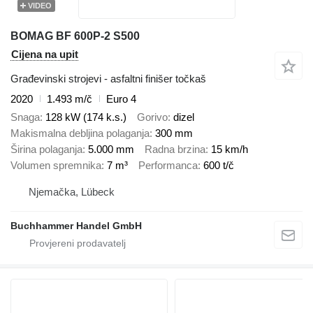
VIDEO
BOMAG BF 600P-2 S500
Cijena na upit
Građevinski strojevi - asfaltni finišer točkaš
2020
1.493 m/č
Euro 4
Snaga
128 kW (174 k.s.)
Gorivo
dizel
Makismalna debljina polaganja
300 mm
Širina polaganja
5.000 mm
Radna brzina
15 km/h
Volumen spremnika
7 m³
Performanca
600 t/č
Njemačka, Lübeck
Buchhammer Handel GmbH