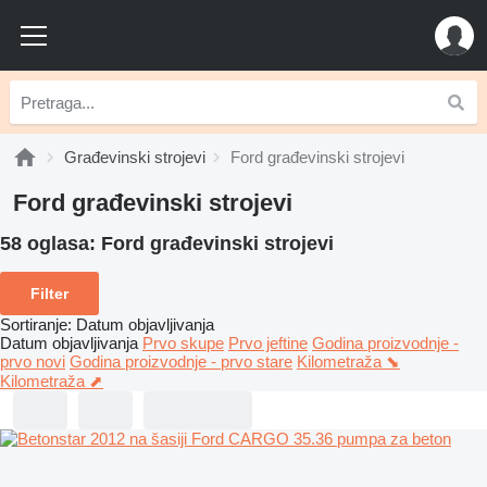
Građevinski strojevi
Ford građevinski strojevi
Ford građevinski strojevi
58 oglasa:
Ford građevinski strojevi
Filter
Sortiranje
:
Datum objavljivanja
Datum objavljivanja
Prvo skupe
Prvo jeftine
Godina proizvodnje -
prvo novi
Godina proizvodnje - prvo stare
Kilometraža ⬊
Kilometraža ⬈