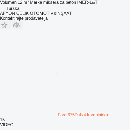
Volumen
12 m³
Marka miksera za beton
IMER-L&T
Turska
AFYON ÇELİK OTOMOTİV&İNŞAAT
Kontaktirajte prodavatelja
Ford 675D 4x4 kombinirka
15
VIDEO