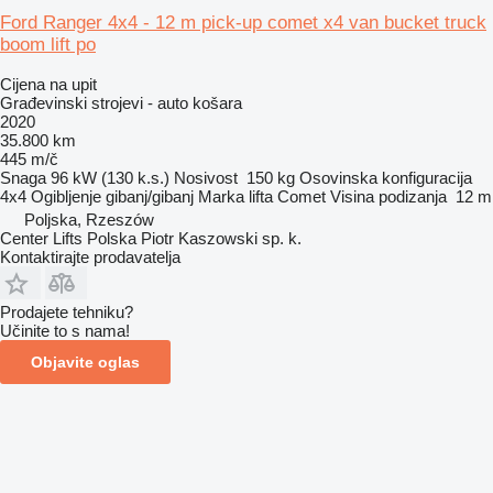
Ford Ranger 4x4 - 12 m pick-up comet x4 van bucket truck
boom lift po
Cijena na upit
Građevinski strojevi - auto košara
2020
35.800 km
445 m/č
Snaga
96 kW (130 k.s.)
Nosivost
150 kg
Osovinska konfiguracija
4x4
Ogibljenje
gibanj/gibanj
Marka lifta
Comet
Visina podizanja
12 m
Poljska, Rzeszów
Center Lifts Polska Piotr Kaszowski sp. k.
Kontaktirajte prodavatelja
Prodajete tehniku?
Učinite to s nama!
Objavite oglas