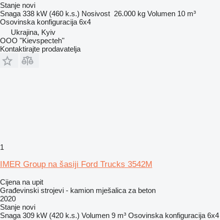
Stanje
novi
Snaga
338 kW (460 k.s.)
Nosivost
26.000 kg
Volumen
10 m³
Osovinska konfiguracija
6x4
Ukrajina, Kyiv
OOO "Kievspecteh"
Kontaktirajte prodavatelja
1
IMER Group na šasiji Ford Trucks 3542M
Cijena na upit
Građevinski strojevi - kamion mješalica za beton
2020
Stanje
novi
Snaga
309 kW (420 k.s.)
Volumen
9 m³
Osovinska konfiguracija
6x4