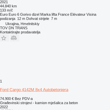
2021
44.840 km
133 m/č
Euro
Euro 6
Gorivo
dizel
Marka lifta
France Elévateur
Visina
podizanja
12 m
Dohvat strijele
7 m
Ukrajina, Hmelnitskiy
TOV DN TRANS
Kontaktirajte prodavatelja
1
Ford Cargo 4142M 8x4 Autobetoniera
74.900 €
Bez PDV-a
Građevinski strojevi - kamion mješalica za beton
2022