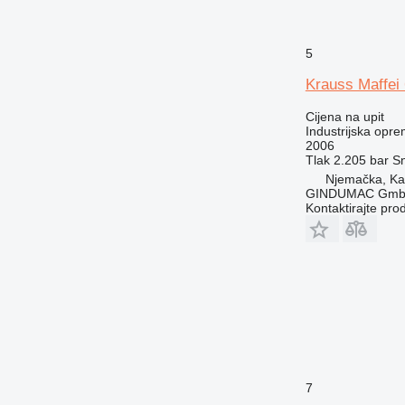
5
Krauss Maffei
Cijena na upit
Industrijska oprem
2006
Tlak
2.205 bar
S
Njemačka, Kai
GINDUMAC Gm
Kontaktirajte pro
7