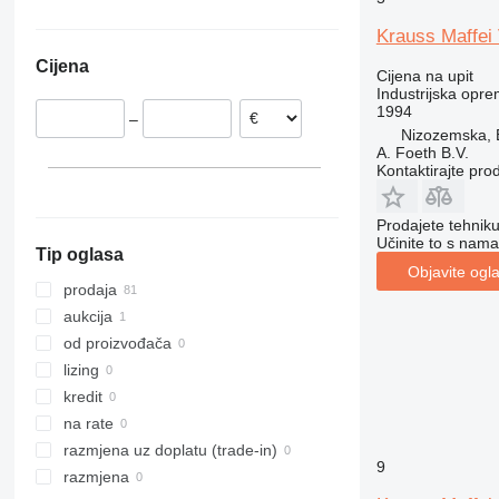
Njemačka
ZT
Krauss Maffe
Slovačka
Cijena
Francuska
Cijena na upit
Industrijska opre
Nizozemska
1994
–
Španjolska
Nizozemska, 
Rumunjska
A. Foeth B.V.
Kontaktirajte pro
Portugalija
Švicarska
Prodajete tehnik
Učinite to s nama
Tip oglasa
Objavite ogl
prodaja
aukcija
od proizvođača
lizing
kredit
na rate
razmjena uz doplatu (trade-in)
9
razmjena