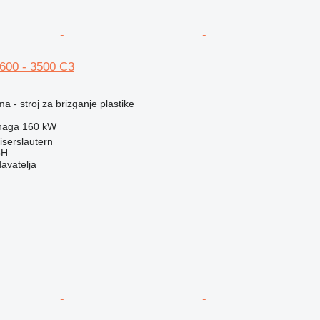
 600 - 3500 C3
a - stroj za brizganje plastike
naga
160 kW
serslautern
bH
davatelja