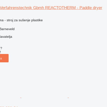
i Verfahrenstechnik Gbmh REACTOTHERM - Paddle dryer
ma - stroj za sušenje plastike
Barneveld
davatelja
u?
!
as