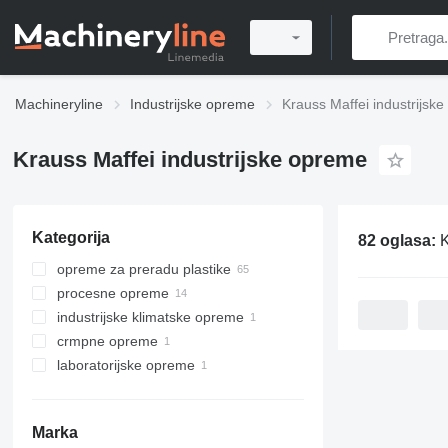
Machineryline
Industrijske opreme
Krauss Maffei industrijsk
Krauss Maffei industrijske opreme
Kategorija
82 oglasa:
K
opreme za preradu plastike
procesne opreme
strojevi za brizganje plastike
industrijske klimatske opreme
strojevi za sušenje plastike
centrifuge
crmpne opreme
separatori
industrijski regulatori temperature
laboratorijske opreme
hidrauličke stanice
laboratorijske centrifuge
Marka