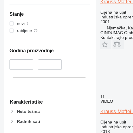
Krauss Maffei
Cijena na upit
Stanje
Industrijska oprem
2001
novi
Njemačka, Kai
rabljene
GINDUMAC Gm
Kontaktirajte pro
Godina proizvodnje
–
11
VIDEO
Karakteristike
Krauss Maffei
Neto težina
Radnih sati
Cijena na upit
Industrijska oprem
2013