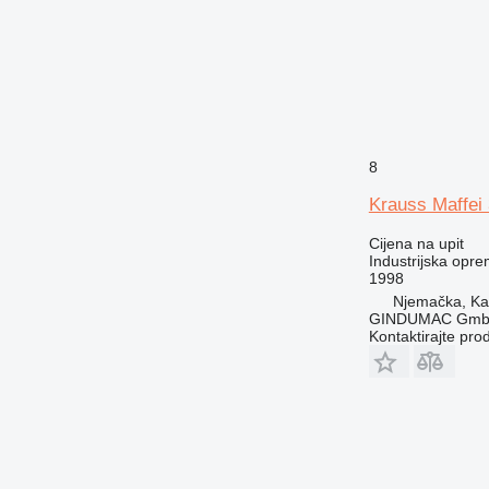
8
Krauss Maffei 
Cijena na upit
Industrijska oprem
1998
Njemačka, Kai
GINDUMAC Gm
Kontaktirajte pro