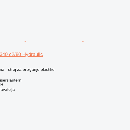
340 c2/80 Hydraulic
a - stroj za brizganje plastike
serslautern
bH
davatelja