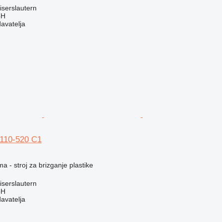
serslautern
bH
davatelja
 110-520 C1
a - stroj za brizganje plastike
serslautern
bH
davatelja