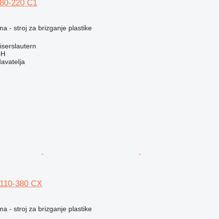
 80-220 C1
a - stroj za brizganje plastike
serslautern
bH
davatelja
 110-380 CX
a - stroj za brizganje plastike