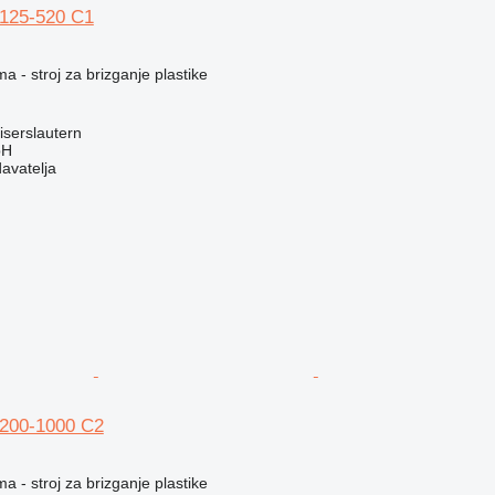
 125-520 C1
a - stroj za brizganje plastike
serslautern
bH
davatelja
 200-1000 C2
a - stroj za brizganje plastike