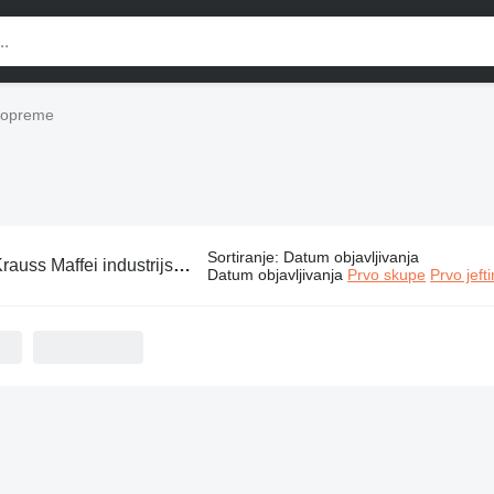
e opreme
Sortiranje
:
Datum objavljivanja
rauss Maffei industrijske opreme
Datum objavljivanja
Prvo skupe
Prvo jeft