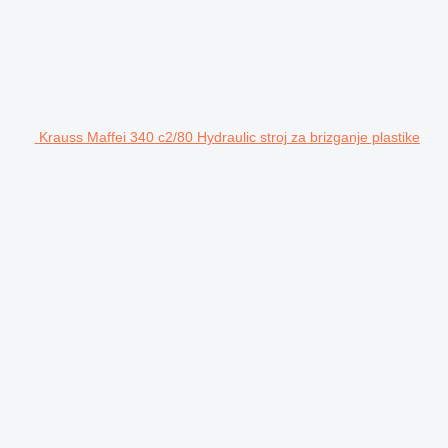
Krauss Maffei 340 c2/80 Hydraulic stroj za brizganje plastike