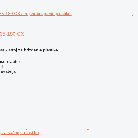
 35-180 CX
a - stroj za brizganje plastike
serslautern
bH
davatelja
j za sušenje plastike