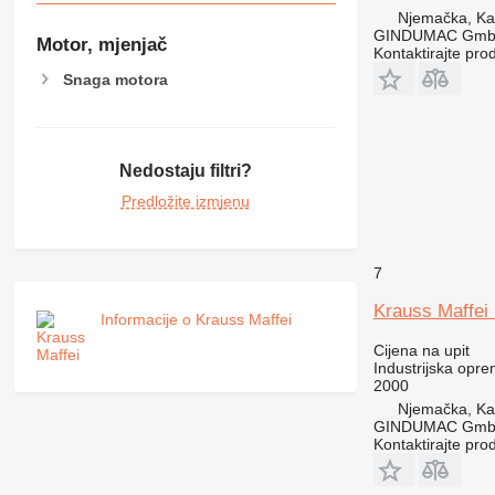
Njemačka, Kai
GINDUMAC Gm
Motor, mjenjač
Kontaktirajte pro
Snaga motora
Nedostaju filtri?
Predložite izmjenu
7
Krauss Maffei
Informacije o Krauss Maffei
Cijena na upit
Industrijska oprem
2000
Njemačka, Kai
GINDUMAC Gm
Kontaktirajte pro