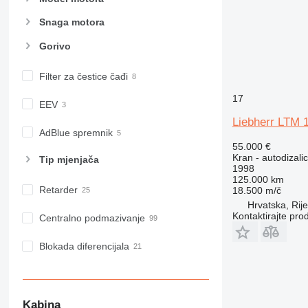
Snaga motora
Gorivo
Filter za čestice čađi
17
EEV
Liebherr LTM 
AdBlue spremnik
55.000 €
Kran - autodizali
Tip mјenjača
1998
125.000 km
Retarder
18.500 m/č
Hrvatska, Rij
Kontaktirajte pro
Centralno podmazivanje
Blokada diferencijala
Kabina