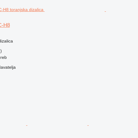
C-H8
izalica
)
greb
davatelja