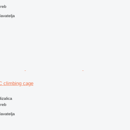
greb
davatelja
C climbing cage
izalica
greb
davatelja