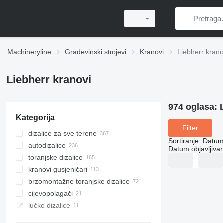
Machineryline
Građevinski strojevi
Kranovi
Liebherr krano
Liebherr kranovi
974 oglasa:
Kategorija
Filter
dizalice za sve terene
Sortiranje
:
Datum 
autodizalice
Datum objavljivan
toranjske dizalice
kranovi gusjeničari
brzomontažne toranjske dizalice
cijevopolagači
lučke dizalice