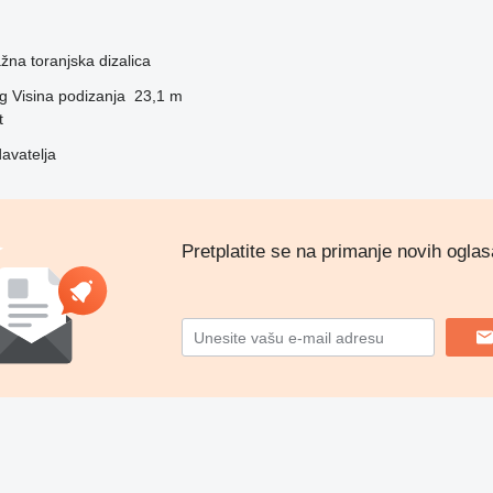
žna toranjska dizalica
g
Visina podizanja
23,1 m
t
davatelja
Pretplatite se na primanje novih oglas