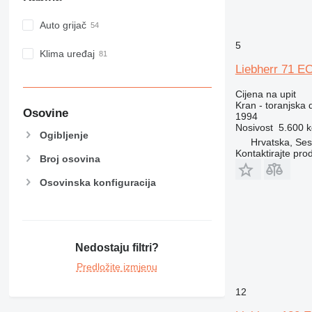
Auto grijač
5
Klima uređaj
Liebherr 71 E
Cijena na upit
Kran - toranjska d
Osovine
1994
Nosivost
5.600 k
Ogibljenje
Hrvatska, Ses
Kontaktirajte pro
Broj osovina
Osovinska konfiguracija
Nedostaju filtri?
Predložite izmjenu
12