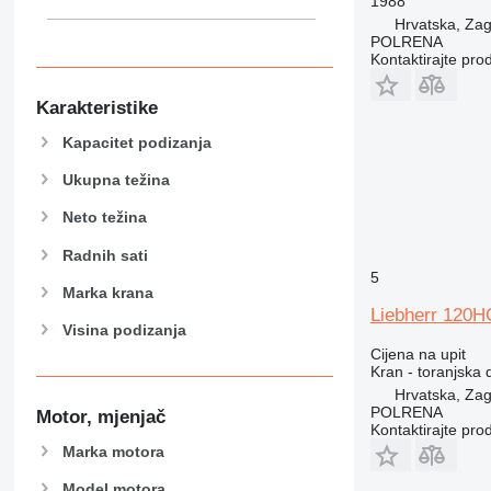
1988
Hrvatska, Za
POLRENA
Kontaktirajte pro
Karakteristike
Kapacitet podizanja
Ukupna težina
Neto težina
Radnih sati
5
Marka krana
Liebherr 120H
Visina podizanja
Cijena na upit
Kran - toranjska d
Hrvatska, Za
POLRENA
Motor, mjenjač
Kontaktirajte pro
Marka motora
Model motora