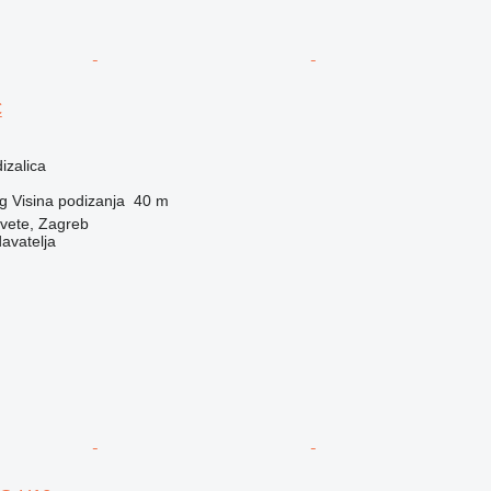
C
izalica
g
Visina podizanja
40 m
vete, Zagreb
davatelja