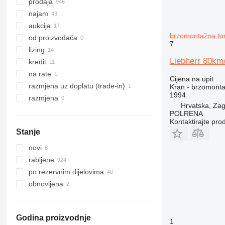
LTM 1230-5.1
prodaja
LTM 1250
najam
LTM 1300
aukcija
brzomontažna tor
LTM 1350
od proizvođača
7
LTM 1400
lizing
Liebherr 80km
LTM 1450
kredit
LTM 1500
na rate
Cijena na upit
LTM 1650
razmjena uz doplatu (trade-in)
Kran - brzomonta
1994
LTM 1750
razmjena
Hrvatska, Za
POLRENA
Kontaktirajte pro
Stanje
novi
rabljene
po rezervnim dijelovima
obnovljena
Godina proizvodnje
1