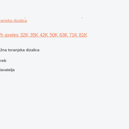
anjska dizalica
/h axeles 32K 35K 42K 50K 63K 71K 81K
žna toranjska dizalica
greb
davatelja