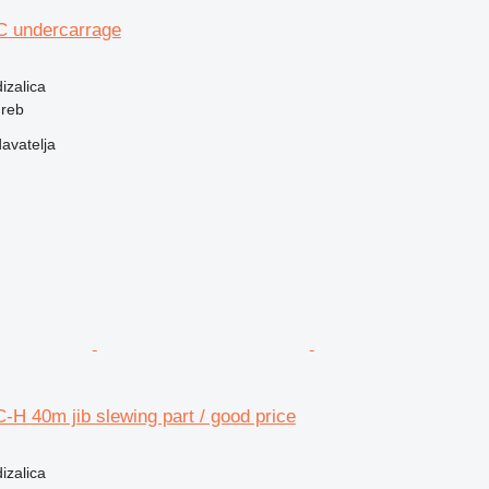
C undercarrage
izalica
greb
davatelja
-H 40m jib slewing part / good price
izalica