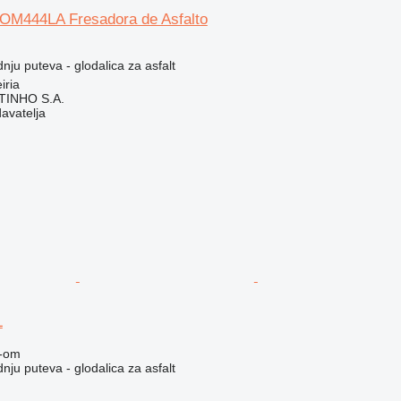
/ OM444LA Fresadora de Asfalto
ju puteva - glodalica za asfalt
iria
TINHO S.A.
davatelja
L
-om
ju puteva - glodalica za asfalt