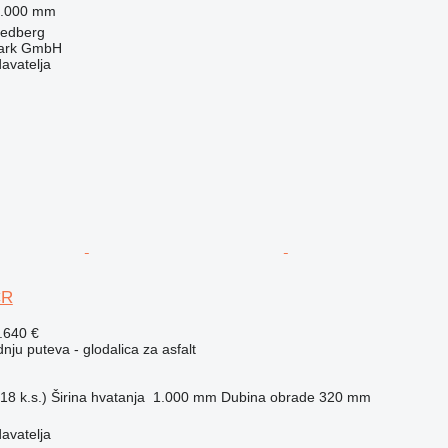
.000 mm
iedberg
ark GmbH
davatelja
CR
.640 €
ju puteva - glodalica za asfalt
18 k.s.)
Širina hvatanja
1.000 mm
Dubina obrade
320 mm
davatelja