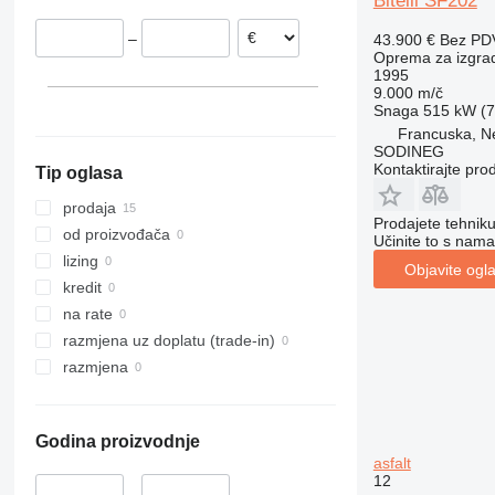
Bitelli SF202
Francuska
–
43.900 €
Bez PD
Rumunjska
Oprema za izgradn
Portugalija
1995
9.000 m/č
Litvanija
Snaga
515 kW (7
Francuska, N
SODINEG
Kontaktirajte pro
Tip oglasa
prodaja
Prodajete tehnik
od proizvođača
Učinite to s nama
lizing
Objavite ogl
kredit
na rate
razmjena uz doplatu (trade-in)
razmjena
Godina proizvodnje
asfalt
12
–