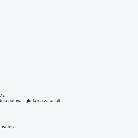
V-a
ju puteva - glodalica za asfalt
davatelja