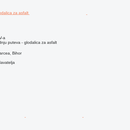
V-a
ju puteva - glodalica za asfalt
arcea, Bihor
davatelja