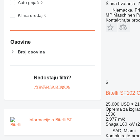
Auto grijač
Širina hvatanja
2
Njemačka, Fr
MP Maschinen P
Klima uređaj
Kontaktirajte pro
Osovine
Broj osovina
Nedostaju filtri?
5
Predložite izmjenu
Bitelli SF102 
25.000 USD
≈ 21
Oprema za izgradn
1998
2.977 m/č
Informacije o Bitelli SF
Snaga
160 kW (2
SAD, Miami
Kontaktirajte pro