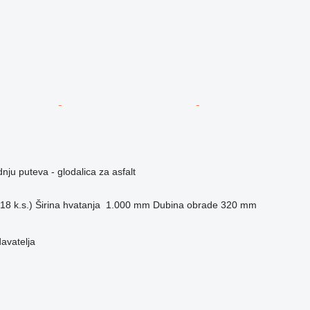
ju puteva - glodalica za asfalt
18 k.s.)
Širina hvatanja
1.000 mm
Dubina obrade
320 mm
davatelja