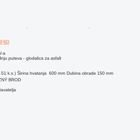
SF60
V-a
ju puteva - glodalica za asfalt
51 k.s.)
Širina hvatanja
600 mm
Dubina obrade
150 mm
EZNÝ BROD
davatelja