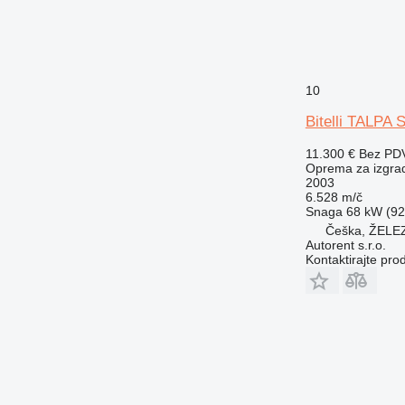
10
Bitelli TALPA 
11.300 €
Bez PD
Oprema za izgradn
2003
6.528 m/č
Snaga
68 kW (92.
Češka, ŽEL
Autorent s.r.o.
Kontaktirajte pro