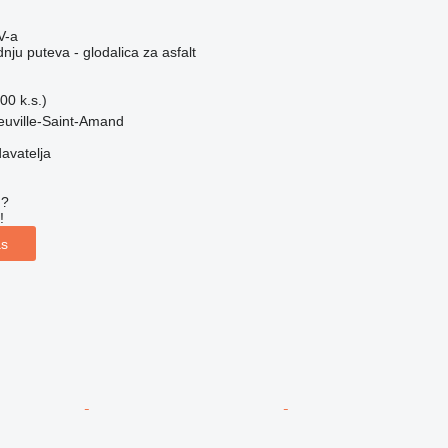
V-a
ju puteva - glodalica za asfalt
00 k.s.)
euville-Saint-Amand
davatelja
u?
!
as