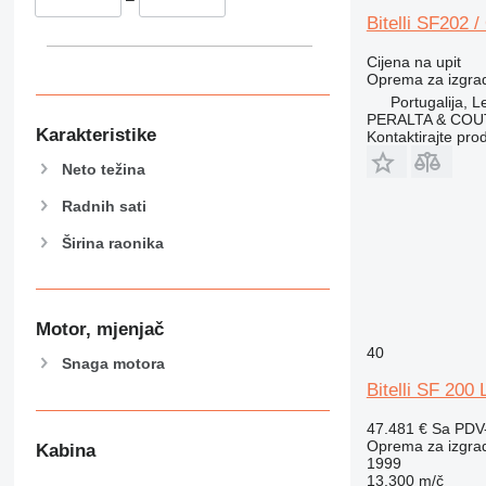
Bitelli SF202 
Cijena na upit
Oprema za izgradn
Portugalija, Le
PERALTA & COU
Karakteristike
Kontaktirajte pro
Neto težina
Radnih sati
Širina raonika
Motor, mjenjač
40
Snaga motora
Bitelli SF 200 
47.481 €
Sa PDV
Oprema za izgradn
Kabina
1999
13.300 m/č