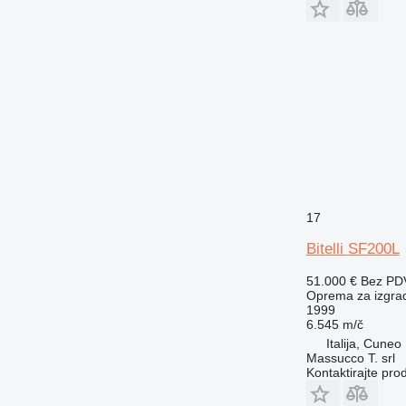
17
Bitelli SF200L
51.000 €
Bez PD
Oprema za izgradn
1999
6.545 m/č
Italija, Cuneo
Massucco T. srl
Kontaktirajte pro