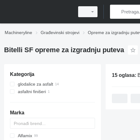
Machineryline
Građevinski strojevi
Opreme za izgradnju pute
Bitelli SF opreme za izgradnju puteva
Kategorija
15 oglasa:
B
glodalice za asfalt
asfaltni finišeri
asfaltni finišeri točkaši
Marka
Alfamix
Titan