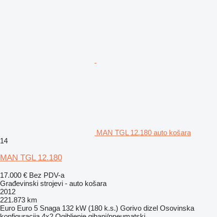
MAN TGL 12.180 auto košara
14
MAN TGL 12.180
17.000 €
Bez PDV-a
Građevinski strojevi - auto košara
2012
221.873 km
Euro
Euro 5
Snaga
132 kW (180 k.s.)
Gorivo
dizel
Osovinska
konfiguracija
4x2
Ogibljenje
gibanj/pneumatski