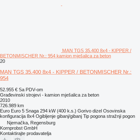
MAN TGS 35.400 8x4 - KIPPER /
BETONMISCHER Nr.: 954 kamion mješalica za beton
20
MAN TGS 35.400 8x4 - KIPPER / BETONMISCHER Nr.:
954
52.955 €
Sa PDV-om
Građevinski strojevi - kamion mješalica za beton
2010
726.989 km
Euro
Euro 5
Snaga
294 kW (400 k.s.)
Gorivo
dizel
Osovinska
konfiguracija
8x4
Ogibljenje
gibanj/gibanj
Tip pogona
stražnji pogon
Njemačka, Regensburg
Kornprobst GmbH
Kontaktirajte prodavatelja