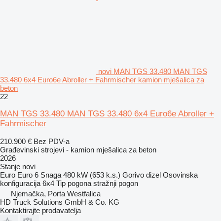
novi MAN TGS 33.480 MAN TGS
33.480 6x4 Euro6e Abroller + Fahrmischer kamion mješalica za
beton
22
MAN TGS 33.480 MAN TGS 33.480 6x4 Euro6e Abroller +
Fahrmischer
210.900 €
Bez PDV-a
Građevinski strojevi - kamion mješalica za beton
2026
Stanje
novi
Euro
Euro 6
Snaga
480 kW (653 k.s.)
Gorivo
dizel
Osovinska
konfiguracija
6x4
Tip pogona
stražnji pogon
Njemačka, Porta Westfalica
HD Truck Solutions GmbH & Co. KG
Kontaktirajte prodavatelja