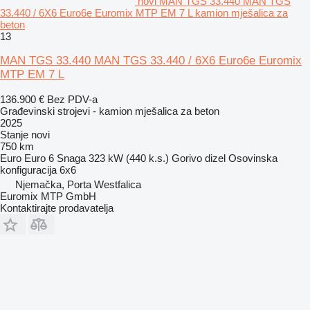
novi MAN TGS 33.440 MAN TGS
33.440 / 6X6 Euro6e Euromix MTP EM 7 L kamion mješalica za
beton
13
MAN TGS 33.440 MAN TGS 33.440 / 6X6 Euro6e Euromix
MTP EM 7 L
136.900 €
Bez PDV-a
Građevinski strojevi - kamion mješalica za beton
2025
Stanje
novi
750 km
Euro
Euro 6
Snaga
323 kW (440 k.s.)
Gorivo
dizel
Osovinska
konfiguracija
6x6
Njemačka, Porta Westfalica
Euromix MTP GmbH
Kontaktirajte prodavatelja