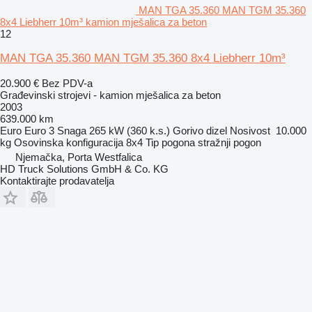
MAN TGA 35.360 MAN TGM 35.360
8x4 Liebherr 10m³ kamion mješalica za beton
12
MAN TGA 35.360 MAN TGM 35.360 8x4 Liebherr 10m³
20.900 €
Bez PDV-a
Građevinski strojevi - kamion mješalica za beton
2003
639.000 km
Euro
Euro 3
Snaga
265 kW (360 k.s.)
Gorivo
dizel
Nosivost
10.000
kg
Osovinska konfiguracija
8x4
Tip pogona
stražnji pogon
Njemačka, Porta Westfalica
HD Truck Solutions GmbH & Co. KG
Kontaktirajte prodavatelja