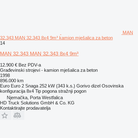
MAN
32.343 MAN 32.343 8x4 9m³ kamion mješalica za beton
14
MAN 32.343 MAN 32.343 8x4 9m³
12.900 €
Bez PDV-a
Građevinski strojevi - kamion mješalica za beton
1998
896.000 km
Euro
Euro 2
Snaga
252 kW (343 k.s.)
Gorivo
dizel
Osovinska
konfiguracija
8x4
Tip pogona
stražnji pogon
Njemačka, Porta Westfalica
HD Truck Solutions GmbH & Co. KG
Kontaktirajte prodavatelja