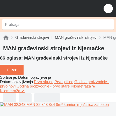
Građevinski strojevi
MAN građevinski strojevi
MAN gra
MAN građevinski strojevi iz Njemačke
86 oglasa:
MAN građevinski strojevi iz Njemačke
Filter
Sortiranje
:
Datum objavljivanja
Datum objavljivanja
Prvo skupe
Prvo jeftine
Godina proizvodnje -
prvo novi
Godina proizvodnje - prvo stare
Kilometraža ⬊
Kilometraža ⬈