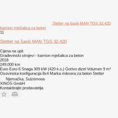
Stetter na šasiji MAN TGS 32.420
kamion mješalica za beton
11
Stetter na šasiji MAN TGS 32.420
Cijena na upit
Građevinski strojevi - kamion mješalica za beton
2018
249.000 km
Euro
Euro 6
Snaga
309 kW (420 k.s.)
Gorivo
dizel
Volumen
9 m³
Osovinska konfiguracija
8x4
Marka miksera za beton
Stetter
Njemačka, Sulzemoos
XINOS GmbH
Kontaktirajte prodavatelja