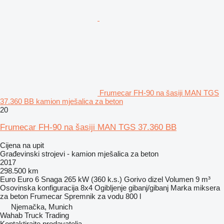
Frumecar FH-90 na šasiji MAN TGS
37.360 BB kamion mješalica za beton
20
Frumecar FH-90 na šasiji MAN TGS 37.360 BB
Cijena na upit
Građevinski strojevi - kamion mješalica za beton
2017
298.500 km
Euro
Euro 6
Snaga
265 kW (360 k.s.)
Gorivo
dizel
Volumen
9 m³
Osovinska konfiguracija
8x4
Ogibljenje
gibanj/gibanj
Marka miksera
za beton
Frumecar
Spremnik za vodu
800 l
Njemačka, Munich
Wahab Truck Trading
Kontaktirajte prodavatelja