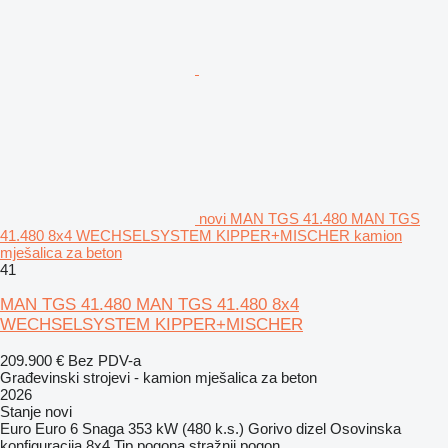
novi MAN TGS 41.480 MAN TGS
41.480 8x4 WECHSELSYSTEM KIPPER+MISCHER kamion
mješalica za beton
41
MAN TGS 41.480 MAN TGS 41.480 8x4
WECHSELSYSTEM KIPPER+MISCHER
209.900 €
Bez PDV-a
Građevinski strojevi - kamion mješalica za beton
2026
Stanje
novi
Euro
Euro 6
Snaga
353 kW (480 k.s.)
Gorivo
dizel
Osovinska
konfiguracija
8x4
Tip pogona
stražnji pogon