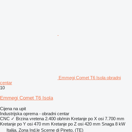
Emmegi Comet T6 Isola obradni
centar
10
Emmegi Comet T6 Isola
Cijena na upit
Industrijska oprema - obradni centar
CNC
✓
Brzina vretena
2.400 ob/min
Kretanje po X osi
7.700 mm
Kretanje po Y osi
470 mm
Kretanje po Z osi
420 mm
Snaga
8 kW
Italija, Zona Ind.le Scerne di Pineto, (TE)