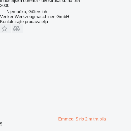
Industrijska oprema - dvostruka kutna pila
2000
Njemačka, Gütersloh
Venker Werkzeugmaschinen GmbH
Kontaktirajte prodavatelja
Emmegi Sirio 2 mitra pila
9