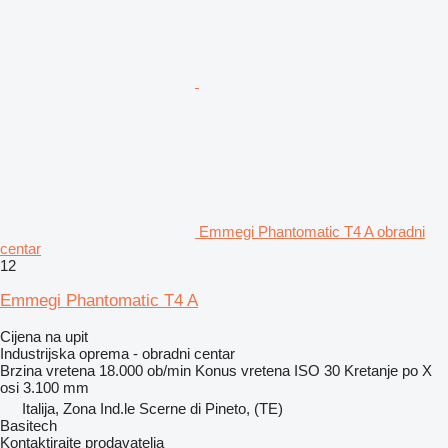
Emmegi Phantomatic T4 A obradni
centar
12
Emmegi Phantomatic T4 A
Cijena na upit
Industrijska oprema - obradni centar
Brzina vretena
18.000 ob/min
Konus vretena
ISO 30
Kretanje po X
osi
3.100 mm
Italija, Zona Ind.le Scerne di Pineto, (TE)
Basitech
Kontaktirajte prodavatelja