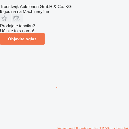
Troostwijk Auktionen GmbH & Co. KG
8
godina na Machineryline
Prodajete tehniku?
Učinite to s nama!
Objavite oglas
Emmegi Phantomatic T3 Star obradni