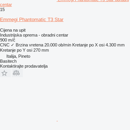
centar
15
Emmegi Phantomatic T3 Star
Cijena na upit
Industrijska oprema - obradni centar
900 m/č
CNC
✓
Brzina vretena
20.000 ob/min
Kretanje po X osi
4.300 mm
Kretanje po Y osi
270 mm
Italija, Pineto
Basitech
Kontaktirajte prodavatelja