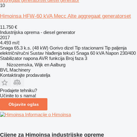
aggregaat generatorset diesel generator
10
Himoinsa HFW-60 kVA Mecc Alte aggregaat generatorset
11.750 €
Industrijska oprema - diesel generator
2017
4.493 m/č
Snaga
65.3 k.s. (48 kW)
Gorivo
dizel
Tip
stacionarni
Tip paljenja
električni/ručni
Sustav hlađenja
tekući
Snaga
60 kVA
Napon
230/400
Stabilizator napona
AVR funkcija
Broj faza
3
Nizozemska, Wijk en Aalburg
BVL Machinery
Kontaktirajte prodavatelja
Prodajete tehniku?
Učinite to s nama!
Objavite oglas
Informacije o Himoinsa
Cijene za Himoinsa industrijske opreme