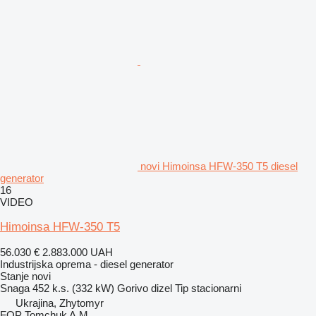
novi Himoinsa HFW-350 T5 diesel
generator
16
VIDEO
Himoinsa HFW-350 T5
56.030 €
2.883.000 UAH
Industrijska oprema - diesel generator
Stanje
novi
Snaga
452 k.s. (332 kW)
Gorivo
dizel
Tip
stacionarni
Ukrajina, Zhytomyr
FOP Tomchuk A.M.