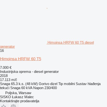
Himoinsa HRFW 60 T5 diesel
generator
16
Himoinsa HRFW 60 T5
7.000 €
Industrijska oprema - diesel generator
2018
17.113 m/č
Snaga
65.3 k.s. (48 kW)
Gorivo
dizel
Tip
mobilni
Sustav hlađenja
tekući
Snaga
60 kVA
Napon
230/400
Poljska, Warsaw
SISKO Łukasz Malec
Kontaktirajte prodavatelja