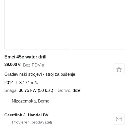
Emci 45c water drill
39.000 €
Bez PDV-a
Građevinski strojevi - stroj za bušenje
2014
3.174 m/č
Snaga
36.75 kW (50 k.s.)
Gorivo
dizel
Nizozemska, Borne
Geerdink J. Handel BV