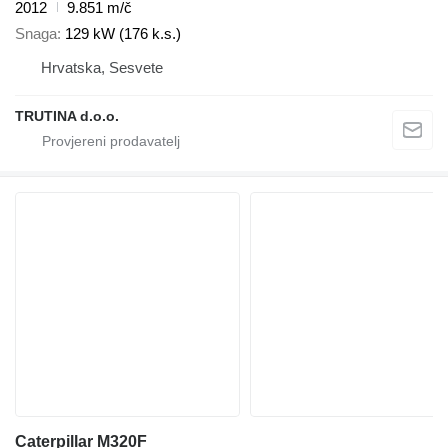
2012
9.851 m/č
Snaga
129 kW (176 k.s.)
Hrvatska, Sesvete
TRUTINA d.o.o.
Caterpillar M320F