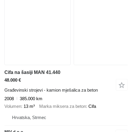
Cifa na šasiji MAN 41.440
48.000 €
Građevinski strojevi - kamion mješalica za beton
2008
385.000 km
Volumen
13 m³
Marka miksera za beton
Cifa
Hrvatska, Strmec
MIV d.o.o.