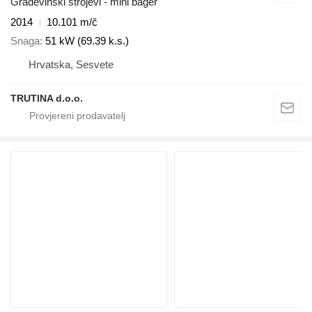
Građevinski strojevi - mini bager
2014
10.101 m/č
Snaga
51 kW (69.39 k.s.)
Hrvatska, Sesvete
TRUTINA d.o.o.