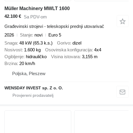
Müller Machinery MWLT 1600
42.100 €
Sa PDV-om
Građevinski strojevi - teleskopski prednji utovarivač
2026
Stanje
novi
Euro 5
Snaga
48 kW (65.3 k.s.)
Gorivo
dizel
Nosivost
1.600 kg
Osovinska konfiguracija
4x4
Ogibljenje
hidrauličko
Visina istovara
3,155 m
Brzina
20 km/h
Poljska, Pleszew
WENSDAY INVEST sp. Z o. O.