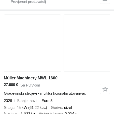
Müller Machinery MWL 1600
27.600 €
Sa PDV-om
Građevinski strojevi - multifunkcionalni utovarivač
2026
Stanje
novi
Euro 5
Snaga
45 kW (61.22 k.s.)
Gorivo
dizel
Nosivost
1.600 kg
Visina istovara
2,394 m