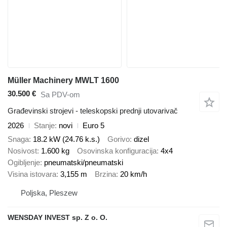
Müller Machinery MWLT 1600
30.500 €
Sa PDV-om
Građevinski strojevi - teleskopski prednji utovarivač
2026
Stanje
novi
Euro 5
Snaga
18.2 kW (24.76 k.s.)
Gorivo
dizel
Nosivost
1.600 kg
Osovinska konfiguracija
4x4
Ogibljenje
pneumatski/pneumatski
Visina istovara
3,155 m
Brzina
20 km/h
Poljska, Pleszew
WENSDAY INVEST sp. Z o. O.