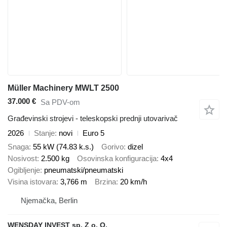
Müller Machinery MWLT 2500
37.000 €
Sa PDV-om
Građevinski strojevi - teleskopski prednji utovarivač
2026
Stanje
novi
Euro 5
Snaga
55 kW (74.83 k.s.)
Gorivo
dizel
Nosivost
2.500 kg
Osovinska konfiguracija
4x4
Ogibljenje
pneumatski/pneumatski
Visina istovara
3,766 m
Brzina
20 km/h
Njemačka, Berlin
WENSDAY INVEST sp. Z o. O.