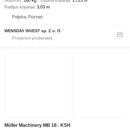
Nosivost
160 kg
Dubina kopanja
1,725 m
Radijus kopanja
3,03 m
Poljska, Poznań
WENSDAY INVEST sp. Z o. O.
Müller Machinery MB 18 - KSH