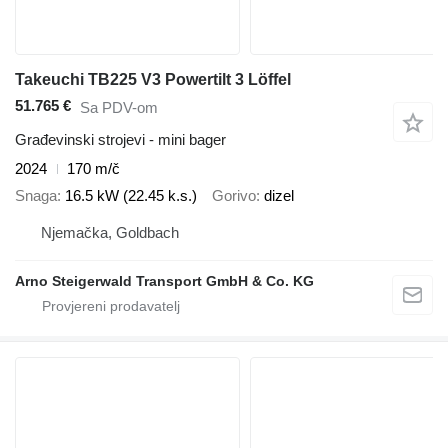
Takeuchi TB225 V3 Powertilt 3 Löffel
51.765 €
Sa PDV-om
Građevinski strojevi - mini bager
2024
170 m/č
Snaga
16.5 kW (22.45 k.s.)
Gorivo
dizel
Njemačka, Goldbach
Arno Steigerwald Transport GmbH & Co. KG