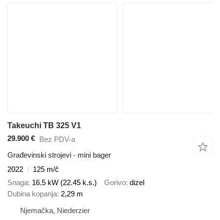
Takeuchi TB 325 V1
29.900 €
Bez PDV-a
Građevinski strojevi - mini bager
2022
125 m/č
Snaga
16.5 kW (22.45 k.s.)
Gorivo
dizel
Dubina kopanja
2,29 m
Njemačka, Niederzier