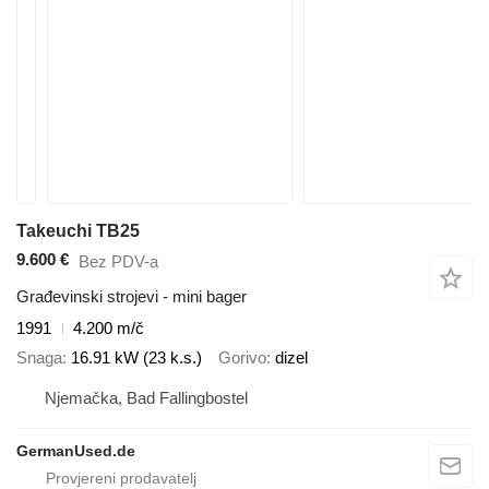
Takeuchi TB25
9.600 €
Bez PDV-a
Građevinski strojevi - mini bager
1991
4.200 m/č
Snaga
16.91 kW (23 k.s.)
Gorivo
dizel
Njemačka, Bad Fallingbostel
GermanUsed.de