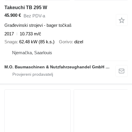
Takeuchi TB 295 W
45.900 €
Bez PDV-a
Građevinski strojevi - bager točkaš
2017
10.733 m/č
Snaga
62.48 kW (85 k.s.)
Gorivo
dizel
Njemačka, Saarlouis
M.O. Baumaschinen & Nutzfahrzeughandel GmbH & CO.