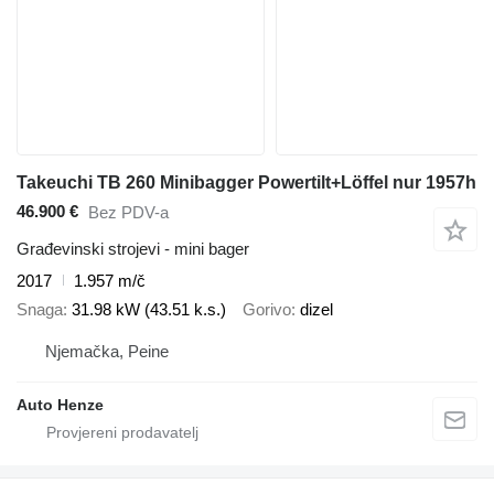
Takeuchi TB 260 Minibagger Powertilt+Löffel nur 1957h
46.900 €
Bez PDV-a
Građevinski strojevi - mini bager
2017
1.957 m/č
Snaga
31.98 kW (43.51 k.s.)
Gorivo
dizel
Njemačka, Peine
Auto Henze