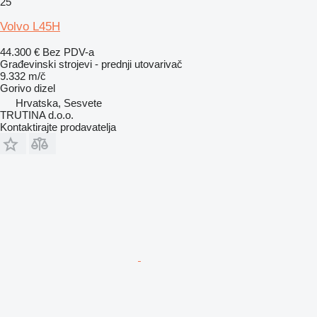
25
Volvo L45H
44.300 €
Bez PDV-a
Građevinski strojevi - prednji utovarivač
9.332 m/č
Gorivo
dizel
Hrvatska, Sesvete
TRUTINA d.o.o.
Kontaktirajte prodavatelja