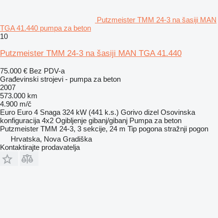
Putzmeister TMM 24-3 na šasiji MAN
TGA 41.440 pumpa za beton
10
Putzmeister TMM 24-3 na šasiji MAN TGA 41.440
75.000 €
Bez PDV-a
Građevinski strojevi - pumpa za beton
2007
573.000 km
4.900 m/č
Euro
Euro 4
Snaga
324 kW (441 k.s.)
Gorivo
dizel
Osovinska
konfiguracija
4x2
Ogibljenje
gibanj/gibanj
Pumpa za beton
Putzmeister TMM 24-3, 3 sekcije, 24 m
Tip pogona
stražnji pogon
Hrvatska, Nova Gradiška
Kontaktirajte prodavatelja