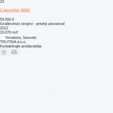
23
Caterpillar 966K
59.500 €
Građevinski strojevi - prednji utovarivač
2012
15.070 m/č
Hrvatska, Sesvete
TRUTINA d.o.o.
Kontaktirajte prodavatelja