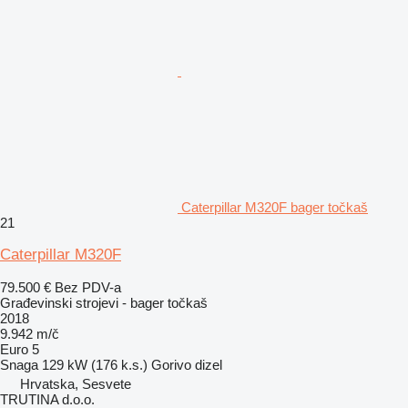
Caterpillar M320F bager točkaš
21
Caterpillar M320F
79.500 €
Bez PDV-a
Građevinski strojevi - bager točkaš
2018
9.942 m/č
Euro 5
Snaga
129 kW (176 k.s.)
Gorivo
dizel
Hrvatska, Sesvete
TRUTINA d.o.o.