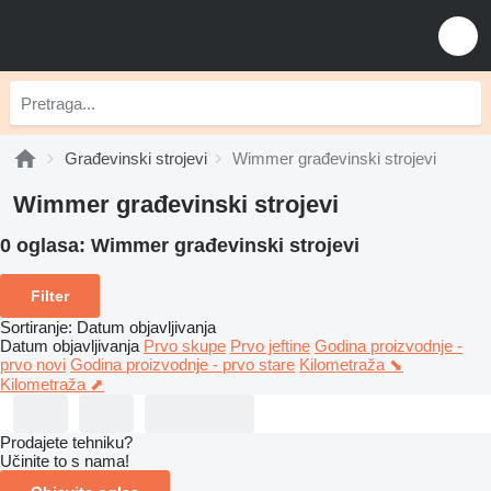
Građevinski strojevi
Wimmer građevinski strojevi
Wimmer građevinski strojevi
0 oglasa:
Wimmer građevinski strojevi
Filter
Sortiranje
:
Datum objavljivanja
Datum objavljivanja
Prvo skupe
Prvo jeftine
Godina proizvodnje -
prvo novi
Godina proizvodnje - prvo stare
Kilometraža ⬊
Kilometraža ⬈
Prodajete tehniku?
Učinite to s nama!