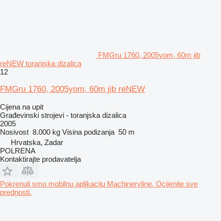
FMGru 1760, 2005yom, 60m jib
reNEW toranjska dizalica
12
FMGru 1760, 2005yom, 60m jib reNEW
Cijena na upit
Građevinski strojevi - toranjska dizalica
2005
Nosivost
8.000 kg
Visina podizanja
50 m
Hrvatska, Zadar
POLRENA
Kontaktirajte prodavatelja
Pokrenuli smo mobilnu aplikaciju Machineryline. Ocijenite sve
prednosti.