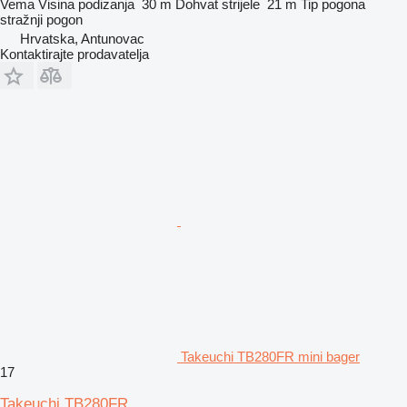
Vema
Visina podizanja
30 m
Dohvat strijele
21 m
Tip pogona
stražnji pogon
Hrvatska, Antunovac
Kontaktirajte prodavatelja
Takeuchi TB280FR mini bager
17
Takeuchi TB280FR