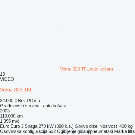
Vema 323 TFL auto košara
13
VIDEO
Vema 323 TFL
34.000 €
Bez PDV-a
Građevinski strojevi - auto košara
2003
110.000 km
1.396 m/č
Euro
Euro 3
Snaga
279 kW (380 k.s.)
Gorivo
dizel
Nosivost
400 kg
Osovinska konfiguracija
6x2
Ogibljenje
gibanj/pneumatski
Marka lifta