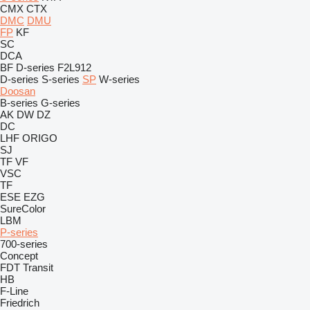
CMX
CTX
DMC
DMU
FP
KF
SC
DCA
BF
D-series
F2L912
D-series
S-series
SP
W-series
Doosan
B-series
G-series
AK
DW
DZ
DC
LHF
ORIGO
SJ
TF
VF
VSC
TF
ESE
EZG
SureColor
LBM
P-series
700-series
Concept
FDT
Transit
HB
F-Line
Friedrich