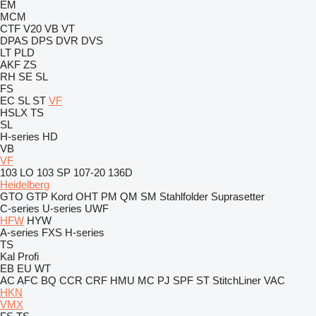
EM
MCM
CTF
V20
VB
VT
DPAS
DPS
DVR
DVS
LT
PLD
AKF
ZS
RH
SE
SL
FS
EC
SL
ST
VF
HSLX
TS
SL
H-series
HD
VB
VF
103 LO
103 SP
107-20
136D
Heidelberg
GTO
GTP
Kord
OHT
PM
QM
SM
Stahlfolder
Suprasetter
C-series
U-series
UWF
HFW
HYW
A-series
FXS
H-series
TS
Kal
Profi
EB
EU
WT
AC
AFC
BQ
CCR
CRF
HMU
MC
PJ
SPF
ST
StitchLiner
VAC
HKN
VMX