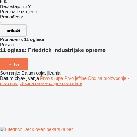
k.s.
Nedostaju filtri?
Predložite izmjenu
Pronađeno:
-
prikaži
Pronađeno:
11 oglasa
Prikaži
11 oglasa:
Friedrich industrijske opreme
Filter
Sortiranje
:
Datum objavljivanja
Datum objavljivanja
Prvo skupe
Prvo jeftine
Godina proizvodnje -
prvo novi
Godina proizvodnje - prvo stare