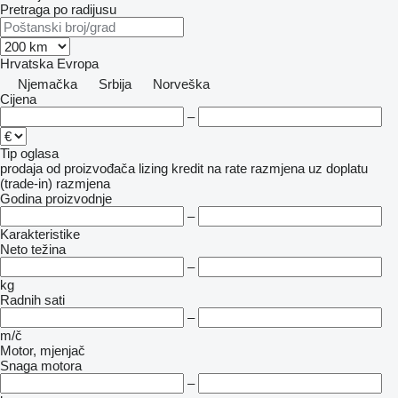
Pretraga po radijusu
Hrvatska
Evropa
Njemačka
Srbija
Norveška
Cijena
–
Tip oglasa
prodaja
od proizvođača
lizing
kredit
na rate
razmjena uz doplatu
(trade-in)
razmjena
Godina proizvodnje
–
Karakteristike
Neto težina
–
kg
Radnih sati
–
m/č
Motor, mjenjač
Snaga motora
–