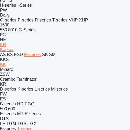
FS
TS
H-series
i-Series
PW
Daily
G-series
P-series
R-series
T-series
VHP
XHP
1600
550
8010
G-Series
FC
HF
KR
Kaeser
AS
BS
ESD
M-series
SK
SM
KKS
KK
Minarc
ZSW
Crambo
Terminator
KR
D-series
K-series
L-series
M-series
FW
ES
B-series
HD
PGG
500
600
E-series
MT
R-series
DTS
LE
TGM
TGS
TGX
K-series
T-series