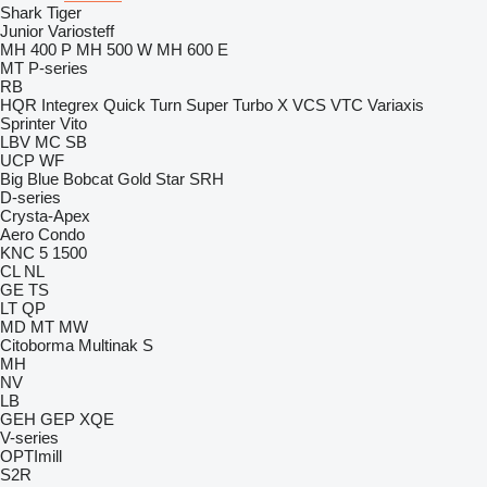
Shark
Tiger
Junior
Variosteff
MH 400 P
MH 500 W
MH 600 E
MT
P-series
RB
HQR
Integrex
Quick Turn
Super Turbo X
VCS
VTC
Variaxis
Sprinter
Vito
LBV
MC
SB
UCP
WF
Big Blue
Bobcat
Gold Star
SRH
D-series
Crysta-Apex
Aero
Condo
KNC 5 1500
CL
NL
GE
TS
LT
QP
MD
MT
MW
Citoborma
Multinak S
MH
NV
LB
GEH
GEP
XQE
V-series
OPTImill
S2R