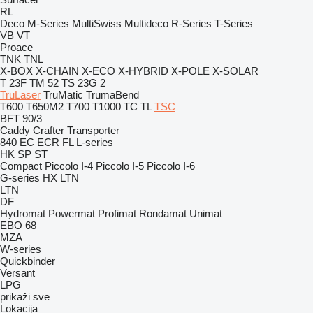
RL
Deco
M-Series
MultiSwiss
Multideco
R-Series
T-Series
VB
VT
Proace
TNK
TNL
X-BOX
X-CHAIN
X-ECO
X-HYBRID
X-POLE
X-SOLAR
T 23F
TM 52
TS 23G 2
TruLaser
TruMatic
TrumaBend
T600
T650M2
T700
T1000
TC
TL
TSC
BFT 90/3
Caddy
Crafter
Transporter
840
EC
ECR
FL
L-series
HK
SP
ST
Compact
Piccolo I-4
Piccolo I-5
Piccolo I-6
G-series
HX
LTN
LTN
DF
Hydromat
Powermat
Profimat
Rondamat
Unimat
EBO 68
MZA
W-series
Quickbinder
Versant
LPG
prikaži sve
Lokacija