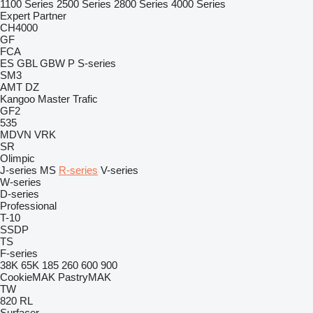
1100 Series
2500 Series
2800 Series
4000 Series
Expert
Partner
CH4000
GF
FCA
ES
GBL
GBW
P
S-series
SM3
AMT
DZ
Kangoo
Master
Trafic
GF2
535
MDVN
VRK
SR
Olimpic
J-series
MS
R-series
V-series
W-series
D-series
Professional
T-10
SSDP
TS
F-series
38K
65K
185
260
600
900
CookieMAK
PastryMAK
TW
820
RL
Surfacer