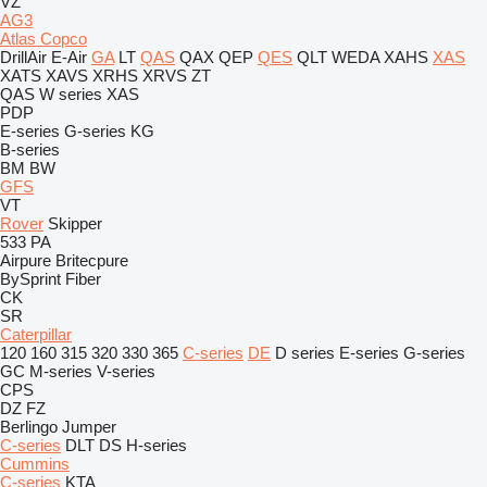
VZ
AG3
Atlas Copco
DrillAir
E-Air
GA
LT
QAS
QAX
QEP
QES
QLT
WEDA
XAHS
XAS
XATS
XAVS
XRHS
XRVS
ZT
QAS
W series
XAS
PDP
E-series
G-series
KG
B-series
BM
BW
GFS
VT
Rover
Skipper
533
PA
Airpure
Britecpure
BySprint Fiber
CK
SR
Caterpillar
120
160
315
320
330
365
C-series
DE
D series
E-series
G-series
GC
M-series
V-series
CPS
DZ
FZ
Berlingo
Jumper
C-series
DLT
DS
H-series
Cummins
C-series
KTA