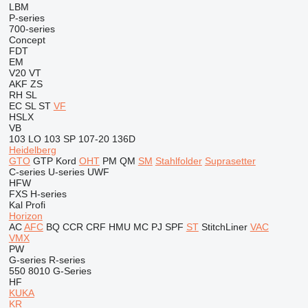
LBM
P-series
700-series
Concept
FDT
EM
V20
VT
AKF
ZS
RH
SL
EC
SL
ST
VF
HSLX
VB
103 LO
103 SP
107-20
136D
Heidelberg
GTO
GTP
Kord
OHT
PM
QM
SM
Stahlfolder
Suprasetter
C-series
U-series
UWF
HFW
FXS
H-series
Kal
Profi
Horizon
AC
AFC
BQ
CCR
CRF
HMU
MC
PJ
SPF
ST
StitchLiner
VAC
VMX
PW
G-series
R-series
550
8010
G-Series
HF
KUKA
KR