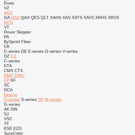
Ensis
VZ
AG3
GA
QAS
QAX
QES
QLT
XAHS
XAS
XATS
XAVS
XRHS
XRVS
GFS
VT
Rover
Skipper
PA
BySprint Fiber
CK
C-series
DE
E-series
G-series
V-series
DZ
FZ
C-series
KTA
CMX
CTX
DMC
DMU
FP
KF
SC
DCA
Diosna
D-series
S-series
SP
W-series
G-series
AK
DW
SJ
VSC
TF
ESE
EZG
SureColor