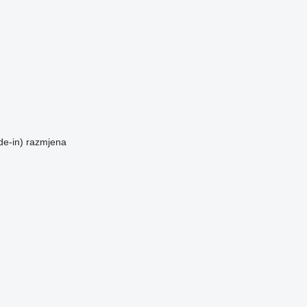
de-in)
razmjena