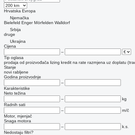
Hrvatska
Evropa
Njemačka
Bielefeld
Enger
Mörfelden Walldorf
Srbija
druge
Ukrajina
Cijena
–
Tip oglasa
prodaja
od proizvođača
lizing
kredit
na rate
razmjena uz doplatu (tra
Stanje
novi
rabljene
Godina proizvodnje
–
Karakteristike
Neto težina
–
kg
Radnih sati
–
m/č
Motor, mjenjač
Snaga motora
–
k.s.
Nedostaju filtri?