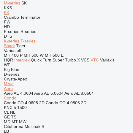
M-series
SK
KKS
KK
Crambo
Terminator
FW
HD
E-series
R-series
DTS
K-series
T-series
Shark
Tiger
Variosteff
MH 400 P
MH 500 W
MH 600 E
HQR
Integrex
Quick Turn
Super Turbo X
VCS
VTC
Variaxis
WF
Big Blue
D-series
Crysta-Apex
Miwe
Aero
Aero AE 4.0604
Aero AE 6.0604
Aero AE 8.0604
Condo
Condo CO 4.0608 2D
Condo CO 4.0806 2D
KNC 5 1500
CL
NL
GE
TS
MD
MT
MW
Citoborma
Multinak S
LB