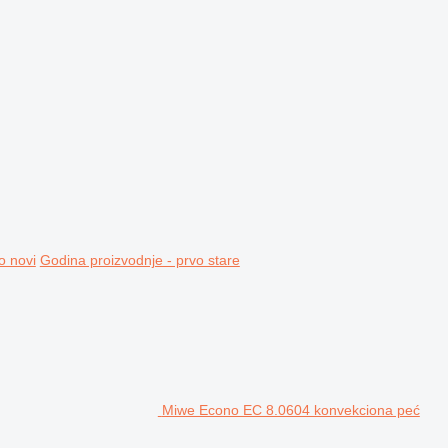
o novi
Godina proizvodnje - prvo stare
Miwe Econo EC 8.0604 konvekciona peć