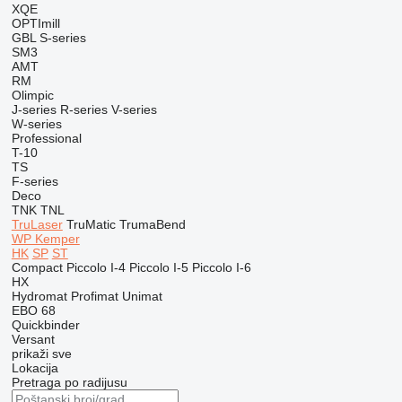
XQE
OPTImill
GBL
S-series
SM3
AMT
RM
Olimpic
J-series
R-series
V-series
W-series
Professional
T-10
TS
F-series
Deco
TNK
TNL
TruLaser
TruMatic
TrumaBend
WP Kemper
HK
SP
ST
Compact
Piccolo I-4
Piccolo I-5
Piccolo I-6
HX
Hydromat
Profimat
Unimat
EBO 68
Quickbinder
Versant
prikaži sve
Lokacija
Pretraga po radijusu