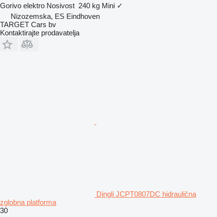
Gorivo
elektro
Nosivost
240 kg
Mini
✓
Nizozemska, ES Eindhoven
TARGET Cars bv
Kontaktirajte prodavatelja
Dingli JCPT0807DC hidraulična
zglobna platforma
30