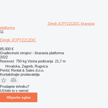
Dingli JCPT2212DC škarasta
platforma
11
Dingli JCPT2212DC
85.000 €
Građevinski strojevi - škarasta platforma
2022
Nosivost
750 kg
Visina podizanja
21,7 m
Hrvatska, Zagreb, Rugvica
Peršić Rental & Sales d.o.o.
Kontaktirajte prodavatelja
Prodajete tehniku?
Učinite to s nama!
Objavite oglas