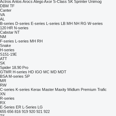
Actros
Antos
Arocs
Atego
Axor
S-Class
SK
Sprinter
Unimog
DBM
TF
Canter
VA
AL
B-series
D-series
E-series
L-series
LB
MH
NH
RG
W-series
120
HR
N-series
Cabstar
NT
NM
F-series
L-series
MH
RH
Snake
H-series
S151-19E
ATT
SK
Spider 18.90 Pro
GTMR
H-series
HD
IGO
MC
MD
MDT
BSA
M-series
SP
MR
RW
C-series
K-series
Kerax
Master
Maxity
Midlum
Premium
Trafic
XN
R-series
RX
E-Series
ER
L-Series
LG
655
656
816
919
920
921
922
TS