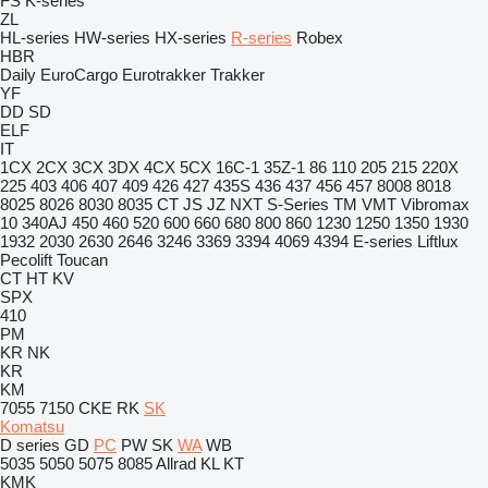
FS
K-series
ZL
HL-series
HW-series
HX-series
R-series
Robex
HBR
Daily
EuroCargo
Eurotrakker
Trakker
YF
DD
SD
ELF
IT
1CX
2CX
3CX
3DX
4CX
5CX
16C-1
35Z-1
86
110
205
215
220X
225
403
406
407
409
426
427
435S
436
437
456
457
8008
8018
8025
8026
8030
8035
CT
JS
JZ
NXT
S-Series
TM
VMT
Vibromax
10
340AJ
450
460
520
600
660
680
800
860
1230
1250
1350
1930
1932
2030
2630
2646
3246
3369
3394
4069
4394
E-series
Liftlux
Pecolift
Toucan
CT
HT
KV
SPX
410
PM
KR
NK
KR
KM
7055
7150
CKE
RK
SK
Komatsu
D series
GD
PC
PW
SK
WA
WB
5035
5050
5075
8085
Allrad
KL
KT
KMK