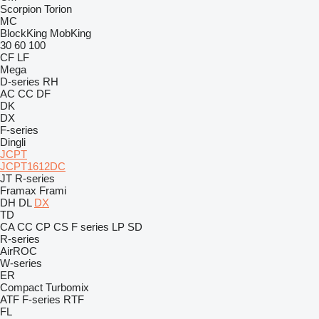
Scorpion
Torion
MC
BlockKing
MobKing
30
60
100
CF
LF
Mega
D-series
RH
AC
CC
DF
DK
DX
F-series
Dingli
JCPT
JCPT1612DC
JT
R-series
Framax
Frami
DH
DL
DX
TD
CA
CC
CP
CS
F series
LP
SD
R-series
AirROC
W-series
ER
Compact
Turbomix
ATF
F-series
RTF
FL