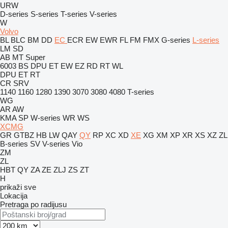
URW
D-series
S-series
T-series
V-series
W
Volvo
BL
BLC
BM
DD
EC
ECR
EW
EWR
FL
FM
FMX
G-series
L-series
LM
SD
AB
MT
Super
6003
BS
DPU
ET
EW
EZ
RD
RT
WL
DPU
ET
RT
CR
SRV
1140
1160
1280
1390
3070
3080
4080
T-series
WG
AR
AW
KMA
SP
W-series
WR
WS
XCMG
GR
GTBZ
HB
LW
QAY
QY
RP
XC
XD
XE
XG
XM
XP
XR
XS
XZ
ZL
B-series
SV
V-series
Vio
ZM
ZL
HBT
QY
ZA
ZE
ZLJ
ZS
ZT
H
prikaži sve
Lokacija
Pretraga po radijusu