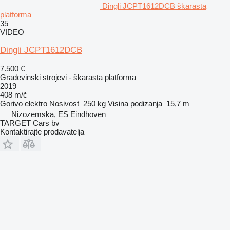
Dingli JCPT1612DCB škarasta
platforma
35
VIDEO
Dingli JCPT1612DCB
7.500 €
Građevinski strojevi - škarasta platforma
2019
408 m/č
Gorivo
elektro
Nosivost
250 kg
Visina podizanja
15,7 m
Nizozemska, ES Eindhoven
TARGET Cars bv
Kontaktirajte prodavatelja