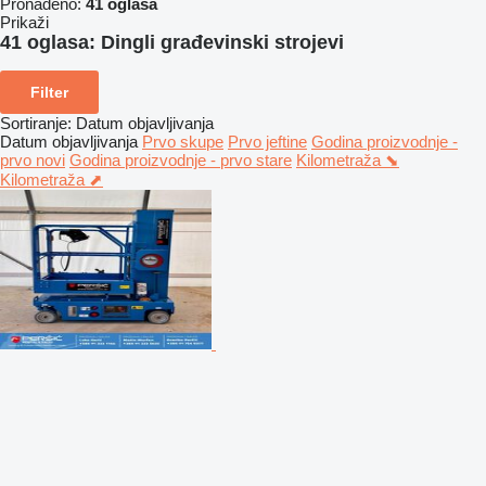
Pronađeno:
41 oglasa
Prikaži
41 oglasa:
Dingli građevinski strojevi
Filter
Sortiranje
:
Datum objavljivanja
Datum objavljivanja
Prvo skupe
Prvo jeftine
Godina proizvodnje -
prvo novi
Godina proizvodnje - prvo stare
Kilometraža ⬊
Kilometraža ⬈