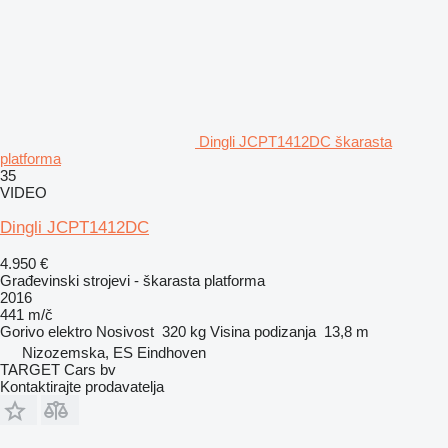
Dingli JCPT1412DC škarasta
platforma
35
VIDEO
Dingli JCPT1412DC
4.950 €
Građevinski strojevi - škarasta platforma
2016
441 m/č
Gorivo
elektro
Nosivost
320 kg
Visina podizanja
13,8 m
Nizozemska, ES Eindhoven
TARGET Cars bv
Kontaktirajte prodavatelja