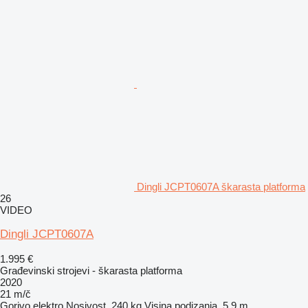
Dingli JCPT0607A škarasta platforma
26
VIDEO
Dingli JCPT0607A
1.995 €
Građevinski strojevi - škarasta platforma
2020
21 m/č
Gorivo
elektro
Nosivost
240 kg
Visina podizanja
5,9 m