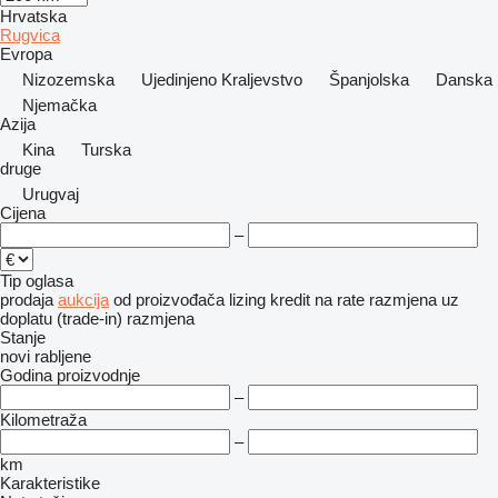
Hrvatska
Rugvica
Evropa
Nizozemska
Ujedinjeno Kraljevstvo
Španjolska
Danska
Njemačka
Azija
Kina
Turska
druge
Urugvaj
Cijena
–
Tip oglasa
prodaja
aukcija
od proizvođača
lizing
kredit
na rate
razmjena uz
doplatu (trade-in)
razmjena
Stanje
novi
rabljene
Godina proizvodnje
–
Kilometraža
–
km
Karakteristike