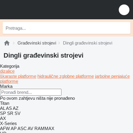
Građevinski strojevi
Dingli građevinski strojevi
Dingli građevinski strojevi
Kategorija
dizalice
škaraste platforme
hidraulične zglobne platforme
jarbolne penjajuće
platforme
Marka
Po ovom zahtjevu ništa nije pronađeno
Titan
AL
AS
AZ
SP
SR
SV
AX
X-Series
AFW
AP
ASC
AV
RAMMAX