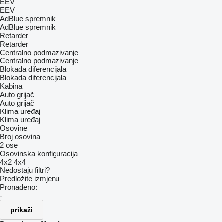
EEV
EEV
AdBlue spremnik
AdBlue spremnik
Retarder
Retarder
Centralno podmazivanje
Centralno podmazivanje
Blokada diferencijala
Blokada diferencijala
Kabina
Auto grijač
Auto grijač
Klima uređaj
Klima uređaj
Osovine
Broj osovina
2 ose
Osovinska konfiguracija
4x2
4x4
Nedostaju filtri?
Predložite izmjenu
Pronađeno:
-
prikaži