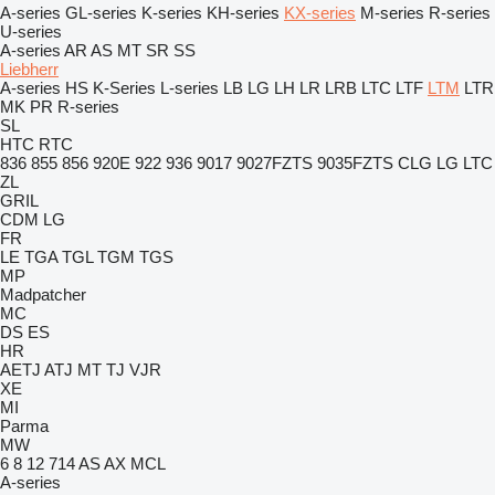
A-series
GL-series
K-series
KH-series
KX-series
M-series
R-series
U-series
A-series
AR
AS
MT
SR
SS
Liebherr
A-series
HS
K-Series
L-series
LB
LG
LH
LR
LRB
LTC
LTF
LTM
LTR
MK
PR
R-series
SL
HTC
RTC
836
855
856
920E
922
936
9017
9027FZTS
9035FZTS
CLG
LG
LTC
ZL
GRIL
CDM
LG
FR
LE
TGA
TGL
TGM
TGS
MP
Madpatcher
MC
DS
ES
HR
AETJ
ATJ
MT
TJ
VJR
XE
MI
Parma
MW
6
8
12
714
AS
AX
MCL
A-series