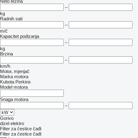
Neto težina
–
kg
Radnih sati
–
m/č
Kapacitet podizanja
–
kg
Brzina
–
km/h
Motor, mjenjač
Marka motora
Kubota
Perkins
Model motora
Snaga motora
–
Gorivo
dizel
elektro
Filter za čestice čađi
Filter za čestice čađi