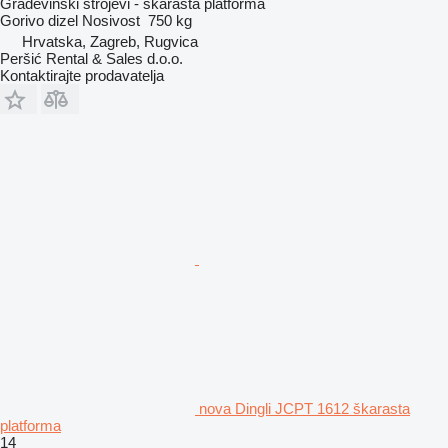
Građevinski strojevi - škarasta platforma
Gorivo
dizel
Nosivost
750 kg
Hrvatska, Zagreb, Rugvica
Peršić Rental & Sales d.o.o.
Kontaktirajte prodavatelja
nova Dingli JCPT 1612 škarasta
platforma
14