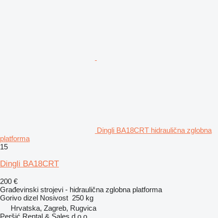
Dingli BA18CRT hidraulična zglobna
platforma
15
Dingli BA18CRT
200 €
Građevinski strojevi - hidraulična zglobna platforma
Gorivo
dizel
Nosivost
250 kg
Hrvatska, Zagreb, Rugvica
Peršić Rental & Sales d.o.o.