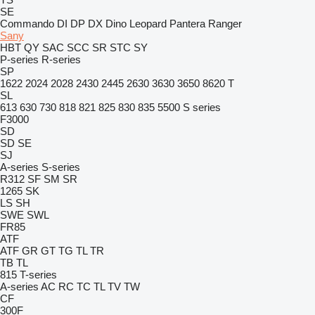
SE
Commando
DI
DP
DX
Dino
Leopard
Pantera
Ranger
Sany
HBT
QY
SAC
SCC
SR
STC
SY
P-series
R-series
SP
1622
2024
2028
2430
2445
2630
3630
3650
8620 T
SL
613
630
730
818
821
825
830
835
5500
S series
F3000
SD
SD
SE
SJ
A-series
S-series
R312
SF
SM
SR
1265
SK
LS
SH
SWE
SWL
FR85
ATF
ATF
GR
GT
TG
TL
TR
TB
TL
815
T-series
A-series
AC
RC
TC
TL
TV
TW
CF
300F