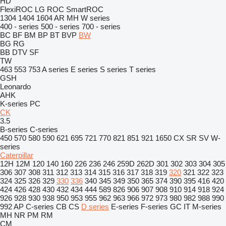
HD
FlexiROC
LG
ROC
SmartROC
1304
1404
1604
AR
MH
W series
400 - series
500 - series
700 - series
BC
BF
BM
BP
BT
BVP
BW
BG
RG
BB
DTV
SF
TW
463
553
753
A series
E series
S series
T series
GSH
Leonardo
AHK
K-series
PC
CK
3.5
B-series
C-series
450
570
580
590
621
695
721
770
821
851
921
1650
CX
SR
SV
W-
series
Caterpillar
12H
12M
120
140
160
226
236
246
259D
262D
301
302
303
304
305
306
307
308
311
312
313
314
315
316
317
318
319
320
321
322
323
324
325
326
329
330
336
340
345
349
350
365
374
390
395
416
420
424
426
428
430
432
434
444
589
826
906
907
908
910
914
918
924
926
928
930
938
950
953
955
962
963
966
972
973
980
982
988
990
992
AP
C-series
CB
CS
D series
E-series
F-series
GC
IT
M-series
MH
NR
PM
RM
CM