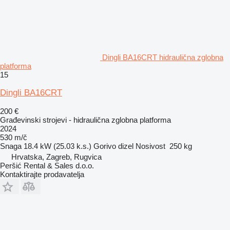
Dingli BA16CRT hidraulična zglobna
platforma
15
Dingli BA16CRT
200 €
Građevinski strojevi - hidraulična zglobna platforma
2024
530 m/č
Snaga
18.4 kW (25.03 k.s.)
Gorivo
dizel
Nosivost
250 kg
Hrvatska, Zagreb, Rugvica
Peršić Rental & Sales d.o.o.
Kontaktirajte prodavatelja