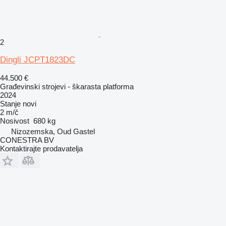
2
Dingli JCPT1823DC
44.500 €
Građevinski strojevi - škarasta platforma
2024
Stanje
novi
2 m/č
Nosivost
680 kg
Nizozemska, Oud Gastel
CONESTRA BV
Kontaktirajte prodavatelja