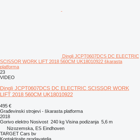
Dingli JCPT0607DCS DC ELECTRIC
SCISSOR WORK LIFT 2018 560CM UK18010922 škarasta
platforma
23
VIDEO
Dingli JCPT0607DCS DC ELECTRIC SCISSOR WORK
LIFT 2018 560CM UK18010922
495 €
Građevinski strojevi - škarasta platforma
2018
Gorivo
elektro
Nosivost
240 kg
Visina podizanja
5,6 m
Nizozemska, ES Eindhoven
TARGET Cars bv
Kontaktirajte prodavatelja