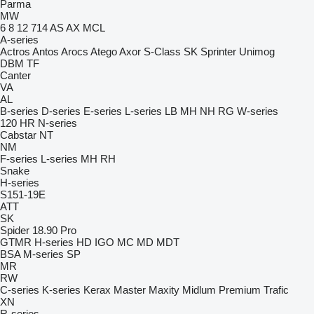
Parma
MW
6
8
12
714
AS
AX
MCL
A-series
Actros
Antos
Arocs
Atego
Axor
S-Class
SK
Sprinter
Unimog
DBM
TF
Canter
VA
AL
B-series
D-series
E-series
L-series
LB
MH
NH
RG
W-series
120
HR
N-series
Cabstar
NT
NM
F-series
L-series
MH
RH
Snake
H-series
S151-19E
ATT
SK
Spider 18.90 Pro
GTMR
H-series
HD
IGO
MC
MD
MDT
BSA
M-series
SP
MR
RW
C-series
K-series
Kerax
Master
Maxity
Midlum
Premium
Trafic
XN
R-series