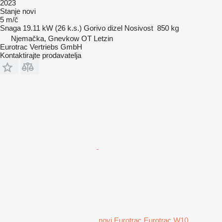
2023
Stanje
novi
5 m/č
Snaga
19.11 kW (26 k.s.)
Gorivo
dizel
Nosivost
850 kg
Njemačka, Gnevkow OT Letzin
Eurotrac Vertriebs GmbH
Kontaktirajte prodavatelja
novi Eurotrac Eurotrac W10