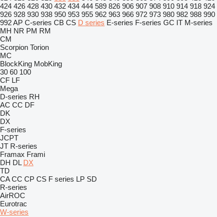
424
426
428
430
432
434
444
589
826
906
907
908
910
914
918
924
926
928
930
938
950
953
955
962
963
966
972
973
980
982
988
990
992
AP
C-series
CB
CS
D series
E-series
F-series
GC
IT
M-series
MH
NR
PM
RM
CM
Scorpion
Torion
MC
BlockKing
MobKing
30
60
100
CF
LF
Mega
D-series
RH
AC
CC
DF
DK
DX
F-series
JCPT
JT
R-series
Framax
Frami
DH
DL
DX
TD
CA
CC
CP
CS
F series
LP
SD
R-series
AirROC
Eurotrac
W-series