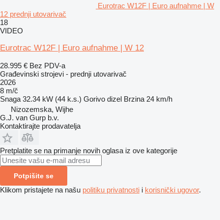
Eurotrac W12F | Euro aufnahme | W
12 prednji utovarivač
18
VIDEO
Eurotrac W12F | Euro aufnahme | W 12
28.995 €
Bez PDV-a
Građevinski strojevi - prednji utovarivač
2026
8 m/č
Snaga
32.34 kW (44 k.s.)
Gorivo
dizel
Brzina
24 km/h
Nizozemska, Wijhe
G.J. van Gurp b.v.
Kontaktirajte prodavatelja
Pretplatite se na primanje novih oglasa iz ove kategorije
Potpišite se
Klikom pristajete na našu
politiku privatnosti
i
korisnički ugovor
.