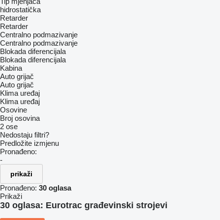
Tip mјenjača
hidrostatička
Retarder
Retarder
Centralno podmazivanje
Centralno podmazivanje
Blokada diferencijala
Blokada diferencijala
Kabina
Auto grijač
Auto grijač
Klima uređaj
Klima uređaj
Osovine
Broj osovina
2 ose
Nedostaju filtri?
Predložite izmjenu
Pronađeno:
-
prikaži
Pronađeno:
30 oglasa
Prikaži
30 oglasa:
Eurotrac građevinski strojevi