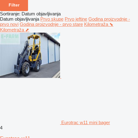
Filter
Sortiranje
:
Datum objavljivanja
Datum objavljivanja
Prvo skupe
Prvo jeftine
Godina proizvodnje -
prvo novi
Godina proizvodnje - prvo stare
Kilometraža ⬊
Kilometraža ⬈
Eurotrac w11 mini bager
4