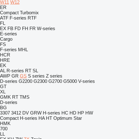
W11
W12
ER
Compact
Turbomix
ATF
F-series
RTF
FL
EX
FB
FD
FH
FR
W-series
E-series
Cargo
FS
F-series
MHL
HCR
HRE
EK
AL
R-series
RT
SL
AWP
GR
GS
S series
Z series
D-series
G2200
G2300
G2700
G5000
V-series
GT
XL
GMK
RT
TMS
D-series
BG
3307
3412
DV
GRW
H-series
HC
HD
HP
HW
Compact
H-series
HA
HT
Optimum
Star
HMK
700
LL