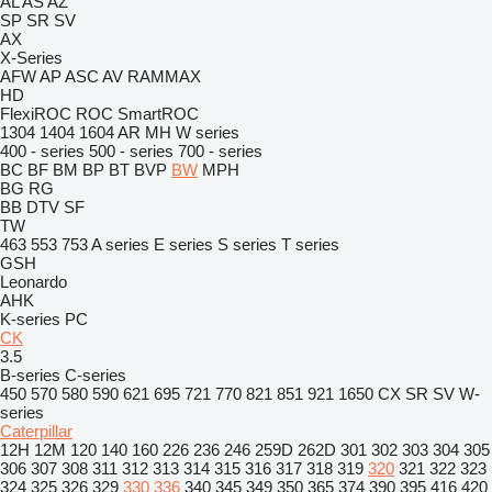
AL
AS
AZ
SP
SR
SV
AX
X-Series
AFW
AP
ASC
AV
RAMMAX
HD
FlexiROC
ROC
SmartROC
1304
1404
1604
AR
MH
W series
400 - series
500 - series
700 - series
BC
BF
BM
BP
BT
BVP
BW
MPH
BG
RG
BB
DTV
SF
TW
463
553
753
A series
E series
S series
T series
GSH
Leonardo
AHK
K-series
PC
CK
3.5
B-series
C-series
450
570
580
590
621
695
721
770
821
851
921
1650
CX
SR
SV
W-
series
Caterpillar
12H
12M
120
140
160
226
236
246
259D
262D
301
302
303
304
305
306
307
308
311
312
313
314
315
316
317
318
319
320
321
322
323
324
325
326
329
330
336
340
345
349
350
365
374
390
395
416
420