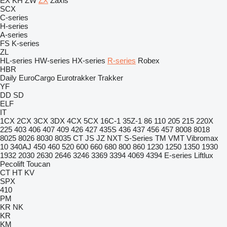
EX
KH
ZW
ZX
Zaxis
SCX
C-series
H-series
A-series
FS
K-series
ZL
HL-series
HW-series
HX-series
R-series
Robex
HBR
Daily
EuroCargo
Eurotrakker
Trakker
YF
DD
SD
ELF
IT
1CX
2CX
3CX
3DX
4CX
5CX
16C-1
35Z-1
86
110
205
215
220X
225
403
406
407
409
426
427
435S
436
437
456
457
8008
8018
8025
8026
8030
8035
CT
JS
JZ
NXT
S-Series
TM
VMT
Vibromax
10
340AJ
450
460
520
600
660
680
800
860
1230
1250
1350
1930
1932
2030
2630
2646
3246
3369
3394
4069
4394
E-series
Liftlux
Pecolift
Toucan
CT
HT
KV
SPX
410
PM
KR
NK
KR
KM