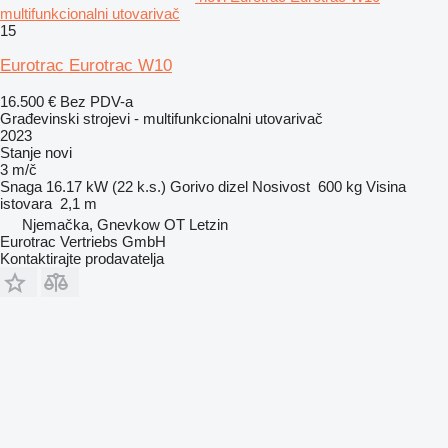
multifunkcionalni utovarivač
15
Eurotrac Eurotrac W10
16.500 €
Bez PDV-a
Građevinski strojevi - multifunkcionalni utovarivač
2023
Stanje
novi
3 m/č
Snaga
16.17 kW (22 k.s.)
Gorivo
dizel
Nosivost
600 kg
Visina
istovara
2,1 m
Njemačka, Gnevkow OT Letzin
Eurotrac Vertriebs GmbH
Kontaktirajte prodavatelja