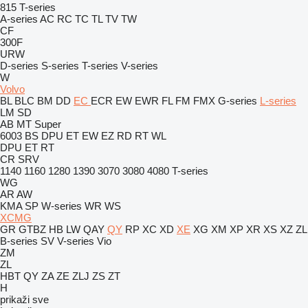
815
T-series
A-series
AC
RC
TC
TL
TV
TW
CF
300F
URW
D-series
S-series
T-series
V-series
W
Volvo
BL
BLC
BM
DD
EC
ECR
EW
EWR
FL
FM
FMX
G-series
L-series
LM
SD
AB
MT
Super
6003
BS
DPU
ET
EW
EZ
RD
RT
WL
DPU
ET
RT
CR
SRV
1140
1160
1280
1390
3070
3080
4080
T-series
WG
AR
AW
KMA
SP
W-series
WR
WS
XCMG
GR
GTBZ
HB
LW
QAY
QY
RP
XC
XD
XE
XG
XM
XP
XR
XS
XZ
ZL
B-series
SV
V-series
Vio
ZM
ZL
HBT
QY
ZA
ZE
ZLJ
ZS
ZT
H
prikaži sve