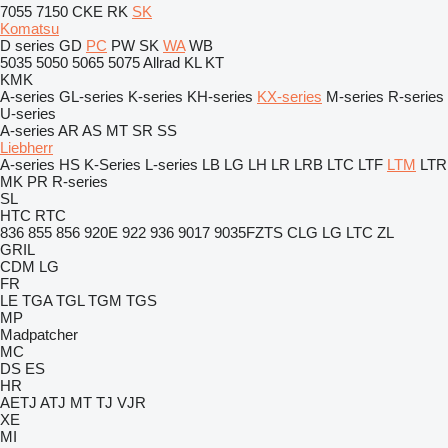
7055
7150
CKE
RK
SK
Komatsu
D series
GD
PC
PW
SK
WA
WB
5035
5050
5065
5075
Allrad
KL
KT
KMK
A-series
GL-series
K-series
KH-series
KX-series
M-series
R-series
U-series
A-series
AR
AS
MT
SR
SS
Liebherr
A-series
HS
K-Series
L-series
LB
LG
LH
LR
LRB
LTC
LTF
LTM
LTR
MK
PR
R-series
SL
HTC
RTC
836
855
856
920E
922
936
9017
9035FZTS
CLG
LG
LTC
ZL
GRIL
CDM
LG
FR
LE
TGA
TGL
TGM
TGS
MP
Madpatcher
MC
DS
ES
HR
AETJ
ATJ
MT
TJ
VJR
XE
MI