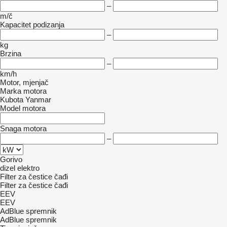
–
m/č
Kapacitet podizanja
–
kg
Brzina
–
km/h
Motor, mjenjač
Marka motora
Kubota
Yanmar
Model motora
Snaga motora
–
Gorivo
dizel
elektro
Filter za čestice čađi
Filter za čestice čađi
EEV
EEV
AdBlue spremnik
AdBlue spremnik