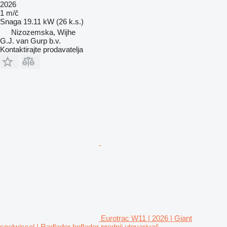
2026
1 m/č
Snaga
19.11 kW (26 k.s.)
Nizozemska, Wijhe
G.J. van Gurp b.v.
Kontaktirajte prodavatelja
Eurotrac W11 | 2026 | Giant
snelwissel | Radlader hoflader prednji utovarivač