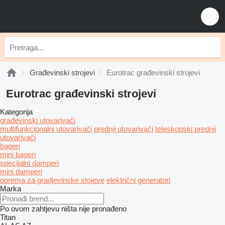
Građevinski strojevi
Eurotrac građevinski strojevi
Eurotrac građevinski strojevi
Kategorija
građevinski utovarivači
multifunkcionalni utovarivači
prednji utovarivači
teleskopski prednji
utovarivači
bageri
mini bageri
specijalni damperi
mini damperi
oprema za gradjevinske stojeve
električni generatori
Marka
Po ovom zahtjevu ništa nije pronađeno
Titan