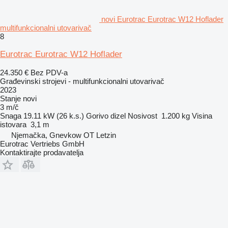
novi Eurotrac Eurotrac W12 Hoflader
multifunkcionalni utovarivač
8
Eurotrac Eurotrac W12 Hoflader
24.350 €
Bez PDV-a
Građevinski strojevi - multifunkcionalni utovarivač
2023
Stanje
novi
3 m/č
Snaga
19.11 kW (26 k.s.)
Gorivo
dizel
Nosivost
1.200 kg
Visina
istovara
3,1 m
Njemačka, Gnevkow OT Letzin
Eurotrac Vertriebs GmbH
Kontaktirajte prodavatelja