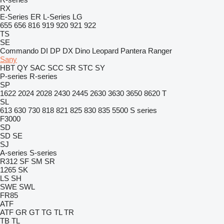
RX
E-Series
ER
L-Series
LG
655
656
816
919
920
921
922
TS
SE
Commando
DI
DP
DX
Dino
Leopard
Pantera
Ranger
Sany
HBT
QY
SAC
SCC
SR
STC
SY
P-series
R-series
SP
1622
2024
2028
2430
2445
2630
3630
3650
8620 T
SL
613
630
730
818
821
825
830
835
5500
S series
F3000
SD
SD
SE
SJ
A-series
S-series
R312
SF
SM
SR
1265
SK
LS
SH
SWE
SWL
FR85
ATF
ATF
GR
GT
TG
TL
TR
TB
TL