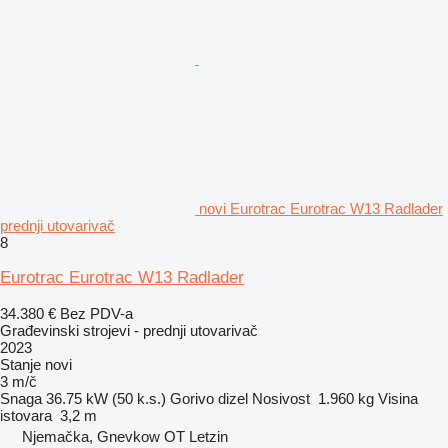
novi Eurotrac Eurotrac W13 Radlader
prednji utovarivač
8
Eurotrac Eurotrac W13 Radlader
34.380 €
Bez PDV-a
Građevinski strojevi - prednji utovarivač
2023
Stanje
novi
3 m/č
Snaga
36.75 kW (50 k.s.)
Gorivo
dizel
Nosivost
1.960 kg
Visina
istovara
3,2 m
Njemačka, Gnevkow OT Letzin