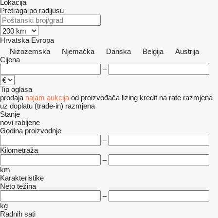
Lokacija
Pretraga po radijusu
Hrvatska
Evropa
Nizozemska
Njemačka
Danska
Belgija
Austrija
Cijena
–
Tip oglasa
prodaja
najam
aukcija
od proizvođača
lizing
kredit
na rate
razmjena
uz doplatu (trade-in)
razmjena
Stanje
novi
rabljene
Godina proizvodnje
–
Kilometraža
–
km
Karakteristike
Neto težina
–
kg
Radnih sati